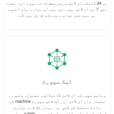
ہم 24 گھنٹے آن لائن سروس پیش کرتے ہیں، اور ہفتے
میں 7 دن آن لائن ہیں۔ جب بھی آپ ہمارے پاس آئیں،
ہم بہت جلد جواب دینے کے قابل ہوں گے.
ٹیک سپورٹ
ویڈیو سپورٹ، آن لائن گائیڈنس، مینول، وغیرہ۔
سلسلہ وار آن لائن اور آف لائن سپورٹ machine کے
ساتھ منسلک کی گئی ہے۔ یہاں تک کہ، ہمارے
ٹیکنیشن آپ کے سائٹ پر آ سکتے ہیں o help موقع پر