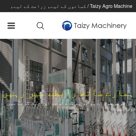
Taizy Agro Machine / کسانوں کے لیے، زراعت کے لیے،
بہتر زندگی کے لیے
ہمارے ساتھ رابطے میں رہیں
اگر کوئی ضرورت ہو تو ہم مدد کرنے اور پیش کرنے میں
خوش ہیں۔