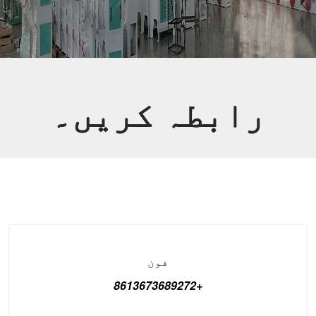
رابطہ کریں۔
فون
+8613673689272