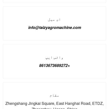
ای میل
info@taizyagromachine.com
واٹس ایپ
+8613673689272
مقام
Zhengshang Jingkai Square, East Hanghai Road, ETDZ,