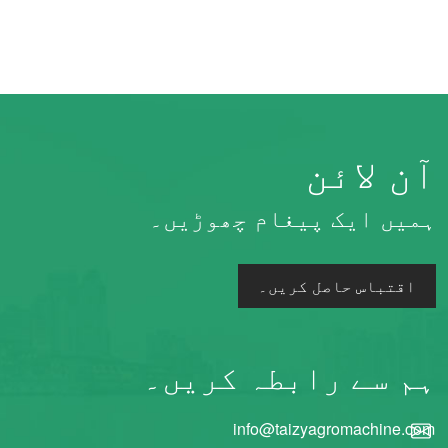
آن لائن
ہمیں ایک پیغام چھوڑیں۔
اقتباس حاصل کریں۔
ہم سے رابطہ کریں۔
info@taizyagromachine.com