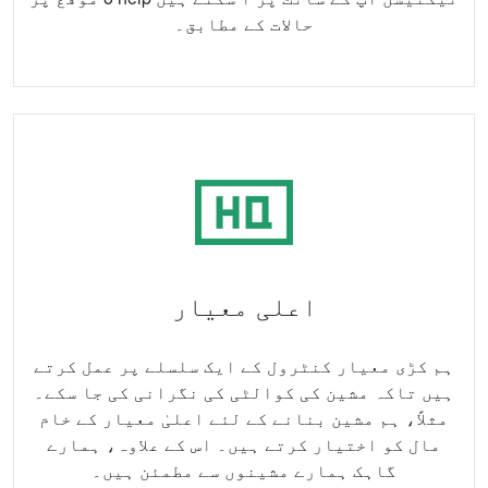
حالات کے مطابق۔
اعلی معیار
ہم کڑی معیار کنٹرول کے ایک سلسلے پر عمل کرتے
ہیں تاکہ مشین کی کوالٹی کی نگرانی کی جا سکے۔
مثلاً، ہم مشین بنانے کے لئے اعلیٰ معیار کے خام
مال کو اختیار کرتے ہیں۔ اس کے علاوہ، ہمارے
گاہک ہمارے مشینوں سے مطمئن ہیں۔