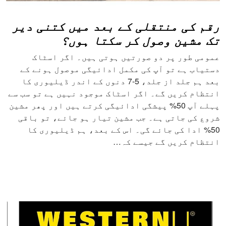
رقم کی منتقلی کے بعد میں کتنی دیر
تک مشین وصول کر سکتا ہوں؟
عمومی طور پر دو صورتیں ہوتی ہیں۔ اگر اسٹاک
دستیاب ہے تو آپ کی مکمل ادائیگی موصول ہونے کے
بعد ہم جلد از جلد، 5-7 دنوں کے اندر ڈیلیوری کا
انتظام کریں گے۔ اگر اسٹاک موجود نہیں ہے تو سب سے
پہلے آپ 50% پیشگی ادائیگی کرتے ہیں اور پھر مشین
شروع کی جاتی ہے۔ جب مشین تیار ہو جائے، تو باقی
50% ادا کی جائے گی۔ اس کے بعد، ہم ڈیلیوری کا
انتظام کریں گے جیسے کہ…