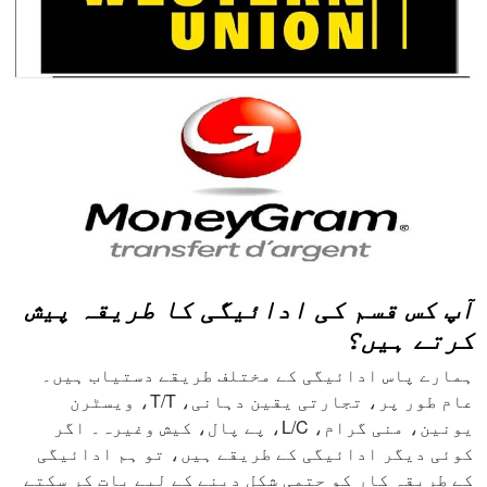
آپ کس قسم کی ادائیگی کا طریقہ پیش
کرتے ہیں؟
ہمارے پاس ادائیگی کے مختلف طریقے دستیاب ہیں۔
عام طور پر، تجارتی یقین دہانی، T/T، ویسٹرن
یونین، منی گرام، L/C، پے پال، کیش وغیرہ۔ اگر
کوئی دیگر ادائیگی کے طریقے ہیں، تو ہم ادائیگی
کے طریقہ کار کو حتمی شکل دینے کے لیے بات کر سکتے