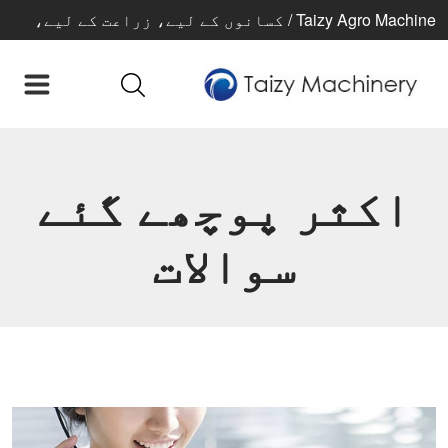
Taizy Agro Machine / کسانوں کے لیے، زراعت کے لیے،
بہتر زندگی کے لیے
اکثر پوچھے گئے
سوالات