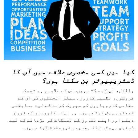
کیا میں کسی مخصوص علاقے میں آپ کا
ڈسٹریبیوٹر بن سکتا ہوں؟
بالکل، آپ کر سکتے ہیں. اس کے علاوہ، ہم تھوک
فروشوں، تقسیم کاروں، سیلز ایجنٹوں کو ان کے
مقامی کاروباروں کو سپورٹ کرنے کے لیے مسابقتی
قیمتیں پیش کرتے ہیں۔ ہم اپنے کاروبار کو فروغ
دینے اور اپنے تعاون کے تعلقات کو بڑھانے کے لیے
ڈسٹری بیوٹرز کا بھرپور خیرمقدم کرتے ہیں۔