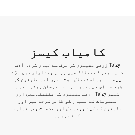
کامیاب کیسز
Taizy زرعی مشینری کی طرف سے تیار کردہ آلات
دنیا بھر کے ممالک میں زرعی پیداوار میں بڑے
پیمانے پر استعمال ہوتے ہیں اور صارفین کی
طرف سے اس کی پذیرائی اور پہچان ہوتی ہے۔ یہ
کیسز Taizy زرعی مشینری کی تکنیکی سطح اور
مصنوعات کے معیار کو ظاہر کرتے ہیں اور
صارفین کے لیے بہتر حل اور خدمات بھی فراہم
کرتے ہیں۔