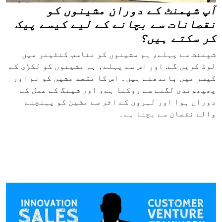
آپ شپمنٹ کے دوران مشینوں کو
نقصانات سے بچانے کے لیے کیسے پیک
کر سکتے ہیں؟
شپمنٹ سے پہلے، ہم مشینوں کو مناسب کنٹینر میں
لوڈ کریں گے. اور اس سے پہلے، ہم مشینوں کو لکڑی کے
کیسز میں باندھتے ہیں۔ اس کا مقصد مشین کو نم اور
پھپھوندی لگنے سے روکنا ہے، اور شپنگ کے عمل کے
دوران ہوا اور لہروں کے اثر سے مشین کو پہنچنے
والے نقصان سے بچنا ہے۔