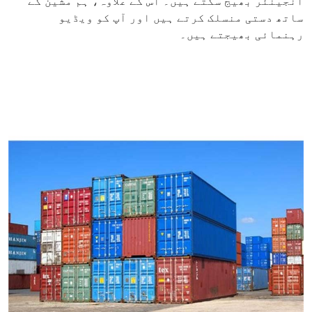
انجینئر بھیج سکتے ہیں۔ اس کے علاوہ، ہم مشین کے
ساتھ دستی منسلک کرتے ہیں اور آپ کو ویڈیو
رہنمائی بھیجتے ہیں۔