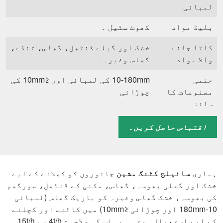
لمبائی
بلیڈ مواد
کھوٹ سٹیل ۔
کاٹا جانے
خشک اور گیلے ڈنٹھل، گھاس، تنکے،
والا مواد
گھاس وغیرہ۔
حتمی
10-180mm کی لمبائی اور ≤10mm کی
مصنوعات کا
چوڑائی
سائز
مماثل سامان
سائیلج گول بیلر
اقتباس حاصل کریں۔
ہماری
سائیلج کٹنگ مشین
جانوروں کو کھلانے کے لیے
خشک اور گیلی بھوسہ، گھاس، مکئی کے ڈنٹھل، سورگھم
کی بھوسہ، خشک گھاس وغیرہ کو باریک گھاس (لمبائی
10-180mm اور چوڑائی ≤10mm) میں کاٹنے اور کچلنے
کے لیے استعمال ہوتی ہے۔ اس کی صلاحیت 4t/h سے 15t/h