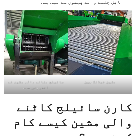
ابل چلنے والے پہیوں سے لیس ہے۔
مشین فیڈنگ چین
سائیلج بنانے والی مشین کے
اندرونی حصے
کارن سائیلج کاٹنے
والی مشین کیسے کام