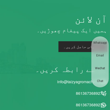
آن لائن
ہمیں ایک پیغام چھوڑیں۔
Whatsapp
اقتباس حاصل کریں۔
Email
ہم سے رابطہ کریں۔
Wechat
info@taizyagromachine.com
Chat
+8613673689272
+8613673689272