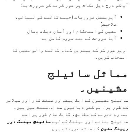
آپ کو درج ذیل نکات پر غور کرنے کی ضرورت ہے:
آپریشنل ضروریات (جیسے کاٹنے کی لمبائی،
صلاحیت)
مشین کی استحکام اور آسان دیکھ بھال
آیا فروخت کے بعد سروس کامل ہے
اوپر غور کر کے بہترین گھاس کاٹنے والی مشین کا
انتخاب کریں۔
مماثل سائیلج
مشینیں۔
سائیلج مشینوں کے ایک پیشہ ور صنعت کار اور سپلائر
کے طور پر، ہم کئی دہائیوں سے اس صنعت میں ہیں۔
ہمارے تجربے کے مطابق، گاہک عام طور پر اسے
سائیلج بنانے اور بیلنگ کے لیے
سائیلج بیلنگ اور
ریپنگ مشین
کے ساتھ خریدتے ہیں۔