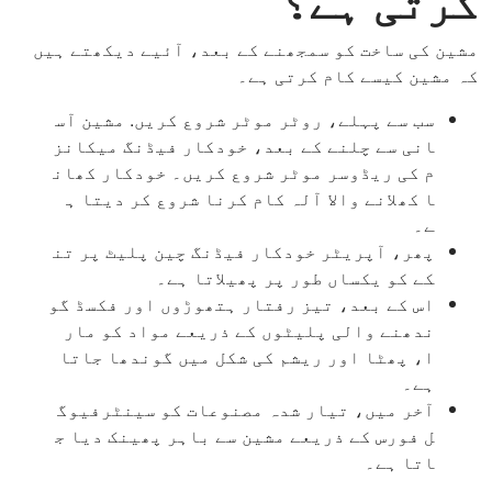
کرتی ہے؟
مشین کی ساخت کو سمجھنے کے بعد، آئیے دیکھتے ہیں
کہ مشین کیسے کام کرتی ہے۔
سب سے پہلے، روٹر موٹر شروع کریں. مشین آس
انی سے چلنے کے بعد، خودکار فیڈنگ میکانز
م کی ریڈوسر موٹر شروع کریں۔ خودکار کھان
ا کھلانے والا آلہ کام کرنا شروع کر دیتا ہ
ے۔
پھر، آپریٹر خودکار فیڈنگ چین پلیٹ پر تن
کے کو یکساں طور پر پھیلاتا ہے۔
اس کے بعد، تیز رفتار ہتھوڑوں اور فکسڈ گو
ندھنے والی پلیٹوں کے ذریعے مواد کو مار
ا، پھٹا اور ریشم کی شکل میں گوندھا جاتا
ہے۔
آخر میں، تیار شدہ مصنوعات کو سینٹرفیوگ
ل فورس کے ذریعے مشین سے باہر پھینک دیا ج
اتا ہے۔