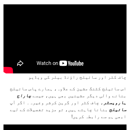
چاف کٹر اور سائیلج راؤنڈ بیلر کی ویڈیو
اس سائیلج کٹنگ مشین کے علاوہ، ہمارے پاس سائیلج
بنانے والی دیگر مشینیں بھی ہیں، جیسے
چاراج
ہارویسٹر
، چاف کٹر اور گرین کرشر وغیرہ۔ اگر آپ
سائیلج
بنانا چاہتے ہیں، تو مزید تفصیلات کے لیے
ابھی ہم سے رابطہ کریں!