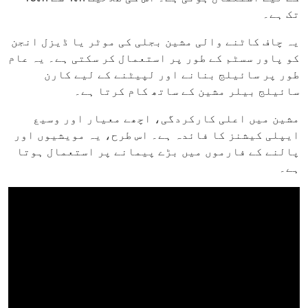
تک ہے۔
یہ چاف کاٹنے والی مشین بجلی کی موٹر یا ڈیزل انجن
کو پاور سسٹم کے طور پر استعمال کر سکتی ہے۔ یہ عام
طور پر سائیلج بنانے اور لپیٹنے کے لیے کارن
سائیلج بیلر مشین کے ساتھ کام کرتا ہے۔
مشین میں اعلی کارکردگی، اچھے معیار اور وسیع
ایپلی کیشنز کا فائدہ ہے۔ اس طرح، یہ مویشیوں اور
پالنے کے فارموں میں بڑے پیمانے پر استعمال ہوتا
ہے۔