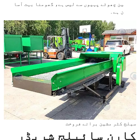
ین چھوٹے پہیوں سے لیس ہے، گھومنا بہت آسا
ن ہے۔
سیلج کٹر مشین برائے فروخت
کارن سائیلج شریڈر