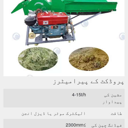
پروڈکٹ کے پیرامیٹرز
مشین کی
4-15t/h
پیداوار
طاقت
الیکٹرک موٹر یا ڈیزل انجن
فیڈنگ چین کی
≥2300mm