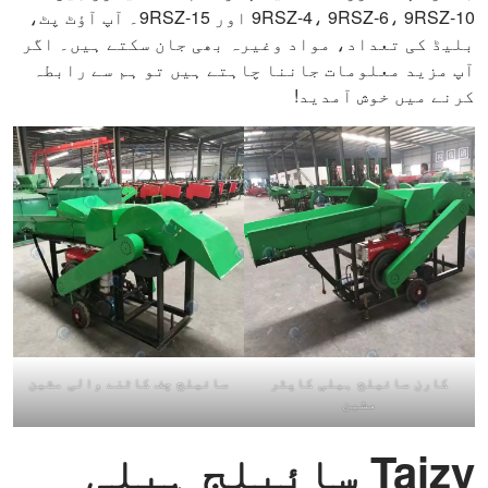
9RSZ-4، 9RSZ-6، 9RSZ-10 اور 9RSZ-15۔ آپ آؤٹ پٹ،
بلیڈ کی تعداد، مواد وغیرہ بھی جان سکتے ہیں۔ اگر
آپ مزید معلومات جاننا چاہتے ہیں تو ہم سے رابطہ
کرنے میں خوش آمدید!
کارن سائیلج ہیلی کاپٹر
سائیلج چف کاٹنے والی مشین
مشین
Taizy سائیلج ہیلی