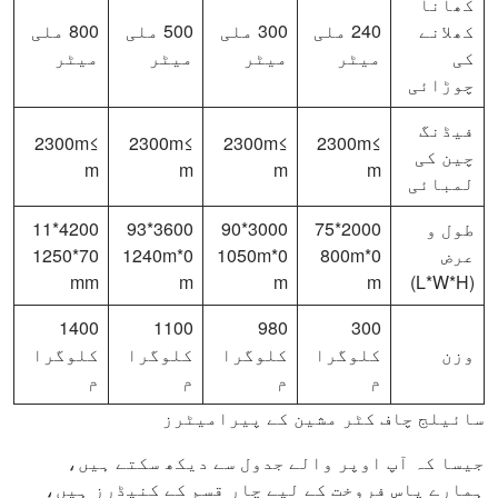
کھانا
کھلانے
240 ملی
300 ملی
500 ملی
800 ملی
کی
میٹر
میٹر
میٹر
میٹر
چوڑائی
فیڈنگ
≥2300m
≥2300m
≥2300m
≥2300m
چین کی
m
m
m
m
لمبائی
طول و
2000*75
3000*90
3600*93
4200*11
عرض
0*800m
0*1050m
0*1240m
70*1250
mm
m
m
m
(L*W*H)
1400
1100
980
300
وزن
کلوگرا
کلوگرا
کلوگرا
کلوگرا
م
م
م
م
سائیلج چاف کٹر مشین کے پیرامیٹرز
جیسا کہ آپ اوپر والے جدول سے دیکھ سکتے ہیں،
ہمارے پاس فروخت کے لیے چار قسم کے کنیڈرز ہیں،