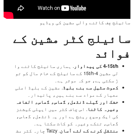
سائیلج چف کاٹنے والی مشین کی ویڈیو
سائیلج کٹر مشین کے
فوائد
4-15t/h کی پیداوار
. ہماری سائیلج کاٹنے وا
لی مشین 4-15t/h کے سائیلج کے خام مال کو تو
ڑ سکتی ہے، جو کہ موثر ہے۔
کھوٹ سٹیل سے بنے بلیڈ
. مشین کے بلیڈ اعلی
معیار کے مواد سے بنے ہیں، پائیدار۔
خشک اور گیلے ڈنٹھل، گھاس، گھاس، الفافہ
وغیرہ کاٹنا
. اس چاف کٹر میں ایپلی کیشنز
کی ایک وسیع رینج ہے اور یہ ڈنٹھل، گھاس،
گھاس، تنکے وغیرہ کو کاٹ سکتا ہے۔
منتقل کرنے کے لئے آسان
. Taizy چارہ کٹر مش