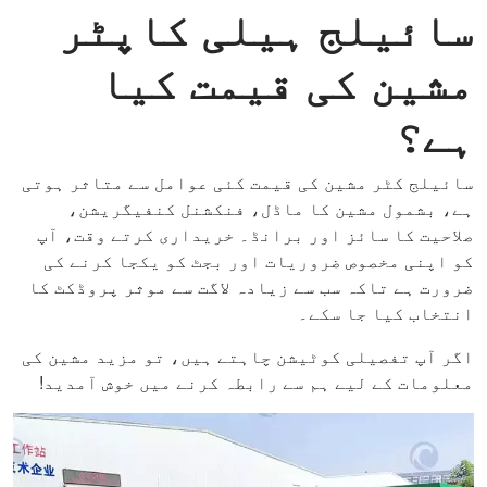
سائیلج ہیلی کاپٹر
مشین کی قیمت کیا
ہے؟
سائیلج کٹر مشین کی قیمت کئی عوامل سے متاثر ہوتی
ہے، بشمول مشین کا ماڈل، فنکشنل کنفیگریشن،
صلاحیت کا سائز اور برانڈ۔ خریداری کرتے وقت، آپ
کو اپنی مخصوص ضروریات اور بجٹ کو یکجا کرنے کی
ضرورت ہے تاکہ سب سے زیادہ لاگت سے موثر پروڈکٹ کا
انتخاب کیا جا سکے۔
اگر آپ تفصیلی کوٹیشن چاہتے ہیں، تو مزید مشین کی
معلومات کے لیے ہم سے رابطہ کرنے میں خوش آمدید!