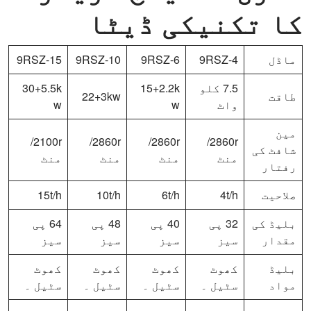
کا تکنیکی ڈیٹا
ماڈل
9RSZ-4
9RSZ-6
9RSZ-10
9RSZ-15
7.5 کلو
15+2.2k
30+5.5k
طاقت
22+3kw
واٹ
w
w
مین
2100r/
2860r/
2860r/
2860r/
شافٹ کی
منٹ
منٹ
منٹ
منٹ
رفتار
صلاحیت
4t/h
6t/h
10t/h
15t/h
بلیڈ کی
32 پی
40 پی
48 پی
64 پی
مقدار
سیز
سیز
سیز
سیز
بلیڈ
کھوٹ
کھوٹ
کھوٹ
کھوٹ
مواد
سٹیل ۔
سٹیل ۔
سٹیل ۔
سٹیل ۔