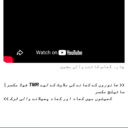
چارہ گھاس کاٹنے والی مشین
<< جانوروں کے کھانے کی ملاوٹ کے لیے TMR فیڈ مکسر |
سائیلج مکسر
کھیتوں میں کھاد اور کھاد پھیلانے والی ٹرک >>