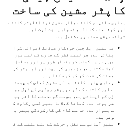
کاپٹر مشین کی ساخت
ہماری سائیلج کاٹنے والی مشین فیڈ انلیٹ، کاٹنے
اور گوندھنے کا آلہ، ڈسچارج آؤٹ لیٹ اور
ٹرانسمیشن سسٹم پر مشتمل ہے۔
یہ مشین ایک چین خودکار فیڈنگ ڈیوائس کو ا
پناتی ہے، جو لمبے قطر کے چارے کے لیے موز
وں ہے۔ یہ گھاس کو یکساں طور پر اور مسلسل
کھلا سکتا ہے، مزدوری کی بچت اور آپریٹر کی
محنت کی شدت کو کم کر سکتا ہے۔
ہماری چارہ کاٹنے والی مشین گھاس کو چوسن
ے اور کاٹنے کے لیے پریشر رولرس کی ڈبل جو
ڑی کو اپناتی ہے، جس سے گوندھنے کا اثر بہ
تر ہوتا ہے۔ کھانا کھلانا بغیر کسی رکاوٹ ک
ے ہموار ہے، جس سے کام کی کارکردگی بہتر ہ
وتی ہے۔
مشین آسانی سے نقل و حرکت کے لئے ہٹنے کے ق