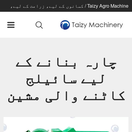
Taizy Agro Machine / کسانوں کے لیے، زراعت کے لیے،
بہتر زندگی کے لیے
چارہ بنانے کے
لیے سائیلج
کاٹنے والی مشین