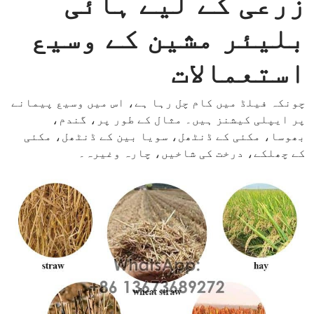
زرعی کے لیے ہائی
بلیئر مشین کے وسیع
استعمالات
چونکہ فیلڈ میں کام چل رہا ہے، اس میں وسیع پیمانے
پر ایپلی کیشنز ہیں۔ مثال کے طور پر، گندم،
بھوسا، مکئی کے ڈنٹھل، سویا بین کے ڈنٹھل، مکئی
کے چھلکے، درخت کی شاخیں، چارہ وغیرہ۔