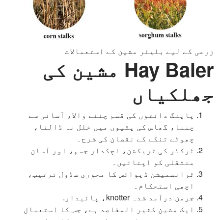
زرعی کے لیے بلیئر مشین کے استعمالات
Hay Baler مشین کی
جھلکیاں
پاپنگ دانتوں کی قسم چننے والا، آسانی سے
چننا، گھاس کی پٹیوں میں خلل نہ ڈالنا،
چھوٹے تنکے کے نقصان کی شرح۔
ٹرکٹر کی ٹریکشن، لچکدار جسم، اور آسان
منتقلی کو اپنائیں۔
ٹرانسمیشن ڈیوائس کا محوری سڈول ترتیب،
اچھی استحکام۔
جرمن درآمد شدہ knotter، پائیدار.
ایک مشین کثیر المقاصد ہے، جس کا استعمال