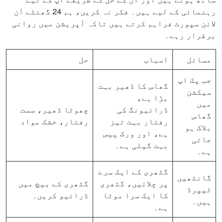
رہنمائی کے لیے ہیں۔ فکر نہ کریں، ہم 24 گھنٹے آن
لائن سپورٹ فراہم کرتے ہیں تاکہ آپریشن میں روانی
برقرار رہے۔
مسائل
اسباب
حل
جب پک اپ
گھاس کا ڈھیر بہت
سیکشن
بڑا ہے،
میں
ڈرائیونگ کی
چھوٹا ڈھیر، سست
گھاس
رفتار بہت تیز
رفتار، خشک مواد
بلاک ہو
ہے، اور ورک پیس
جاتی
بہت گیلی ہے۔
ہے۔
گٹھری کے ایک سرے
گانٹھیں
پر چلائیں، گٹھری
گٹھری کے بیچ میں
ٹیپرڈ
کا ایک سرا موٹا
ڈرائیو کریں۔
ہیں۔
ہے۔