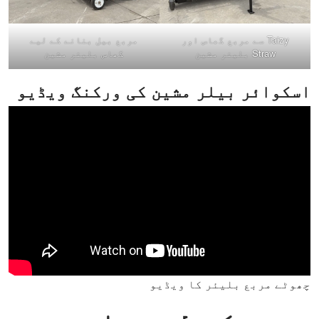
Taizy سے مربع گھاس اور
مربع بيل بنانے کے لیے
Straw بلیئر مشین
گھاس بلیئر مشین
اسکوائر بیلر مشین کی ورکنگ ویڈیو
چھوٹے مربع بلیئر کا ویڈیو