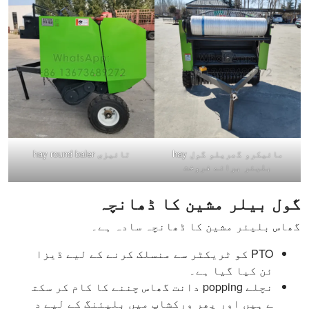
مائیکرو گھریلو گول hay
تائیزی hay round baler
بلیئر برائے فروخت
گول بیلر مشین کا ڈھانچہ
گھاس بلیئر مشین کا ڈھانچہ سادہ ہے۔
PTO کو ٹریکٹر سے منسلک کرنے کے لیے ڈیزا
ئن کیا گیا ہے۔
نچلے popping دانت گھاس چننے کا کام کر سکت
ے ہیں اور پھر ورکشاپ میں بلیئنگ کے لیے د