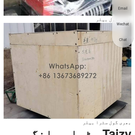
Email
لپیٹ گول بیلر
Wechat
Chat
بھری گول سٹرا بیلر
Taizy سٹرا بیلنگ