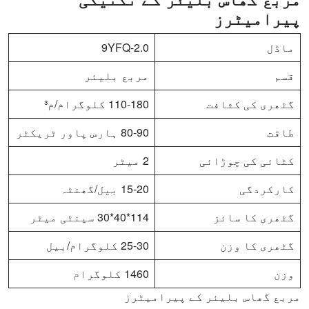
پیرامیٹرز
ماڈل
9YFQ-2.0
قسم
مربع بلیئر
گٹھری کی کثافت
110-180 کلوگرام/م³
طاقت
80-90 ہارس پاور ٹریکٹر
کٹائی کی چوڑائی
2 میٹر
کارکردگی
15-20 بيل/گھنٹہ
گٹھری کا سائز
114*40*30 سینٹی میٹر
گٹھری کا وزن
25-30 کلوگرام/بيل
وزن
1460 کلوگرام
مربع گھاس بلیئر کے پیرامیٹرز