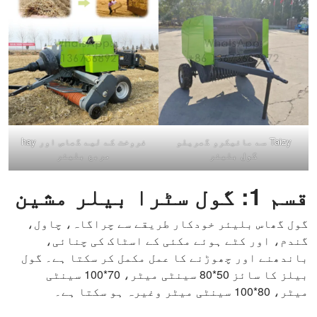
Taizy سے مائیکرو گھریلو
فروخت کے لیے گھاس اور hay
گول بلیئر
مربع بلیئر
قسم 1: گول سٹرا بیلر مشین
گول گھاس بلیئر خودکار طریقے سے چراگاہ، چاول،
گندم، اور کٹے ہوئے مکئی کے اسٹاک کی چنائی،
باندھنے اور چھوڑنے کا عمل مکمل کر سکتا ہے۔ گول
بيلز کا سائز 50*80 سینٹی میٹر، 70*100 سینٹی
میٹر، 80*100 سینٹی میٹر وغیرہ ہو سکتا ہے۔