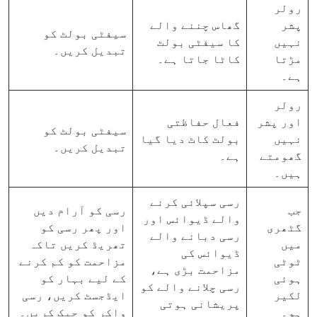
رولر
پشر
گھاس چننے والے
سیفٹی بولٹ کو
نہیں
کا سیفٹی بولٹ
تبدیل کریں۔
مڑتا
کاٹا جاتا ہے۔
ہے۔
رولر
اور پشر
فعال حفاظتی
سیفٹی بولٹ کو
نہیں
بولٹ کاٹ دیا گیا
تبدیل کریں۔
گھومتے
ہے۔
ہیں۔
رسی سپلائی کرنے
جب
رسی کو آرام دیں
والے ڈیوائس اور
گٹھری
اور پھر رسی کو
رسی دبانے والے
میں
تھریڈ کریں تاکہ
ڈیوائس کی
ٹوٹی
مزاحمت کو کم کرنے
مزاحمت بڑی ہے،
ہوئی
کے لیے بہار کو
رسی چلانے والے کو
لکیر
ایڈجسٹ کریں، رسی
پریشانی ہوتی
ہو۔
واکر کو چیک کریں۔