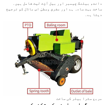
دانت، بیلنگ چیمبر اور بیل آؤٹ لیٹ شامل ہیں۔
ساخت بہت سادہ ہے اور مشرق وسطیٰ اس ماڈل کو ترجیح
دیتا ہے۔
مربع سٹرا بیلر کی ساخت
مربع گھاس بلیئر کے تکنیکی