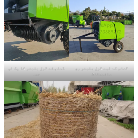
گھاس کے لیے گول بلیئر ری
گھاس کے گول بلیئر کا پک اپ
سائیکلنگ
حصہ