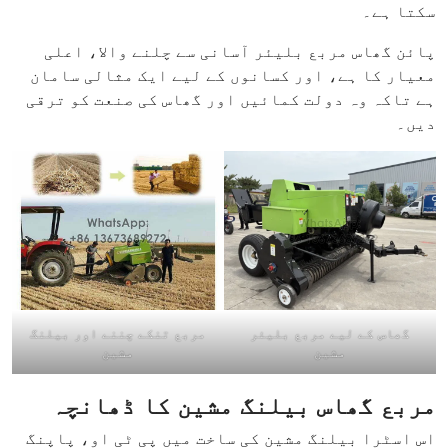
سکتا ہے۔
پائن گھاس مربع بلیئر آسانی سے چلنے والا، اعلی
معیار کا ہے، اور کسانوں کے لیے ایک مثالی سامان
ہے تاکہ وہ دولت کمائیں اور گھاس کی صنعت کو ترقی
دیں۔
گھاس کے لیے مربع بلیئر
مربع تنکے چننے اور بیلنگ
مشین
مشین
مربع گھاس بیلنگ مشین کا ڈھانچہ
اس اسٹرا بیلنگ مشین کی ساخت میں پی ٹی او، پاپنگ