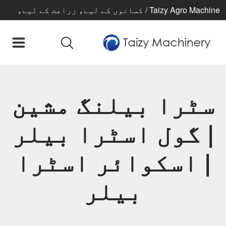
Taizy Agro Machine / کسانوں کے لیے، زراعت کے لیے،
بہتر زندگی کے لیے
سٹرا بیلنگ مشین
| گول اسٹرا بیلر
| اسکوائر اسٹرا
بیلر