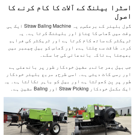
اسٹرا بیلنگ کے آلات کا کام کرنے کا
اصول
گول بلیئر کے برعکس، یہ Straw Baling Machine ایک ہی
وقت میں گھاس کا چناؤ اور بلیئنگ کرتا ہے۔ یہ
ٹریکٹر کے ساتھ کام کرتا ہے اور ٹریکٹر کی فراہم
کردہ طاقت سے چلتا ہے، اور گھاس کو بيل چیمبر میں
بھیجتا ہے تاکہ باندھائی کی جا سکے۔
جب بيل بھر جائے، مشین خودکار طور پر باندھتی ہے
اور رسی کاٹ دیتی ہے۔ اسی طرح، مربع بلیئر خودکار
طور پر بِن کھولتا ہے اور بيل کو باہر نکالتا ہے۔ یہ
ایک مکمل خودکار Straw Picking اور Baling مشین ہے۔