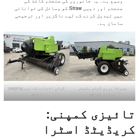
وسیع ہے۔ یہ جانوروں کی صنعت، کاغذ کی
صنعت، اور دیہی Straw کو وسائل کی توانائی
میں تبدیل کرنے کے لیے ناگزیر اور ترجیحی
سامان ہے۔
چھوٹا مربع گھاس بلیئر
گھاس اٹھانے کے لیے popping
برائے فروخت
دانت
تائیزی
کمپنی:
کریڈیٹڈ اسٹرا