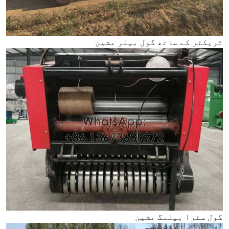
ٹریکٹر کے ساتھ گول بیلر مشین
گول سٹرا بیلنگ مشین