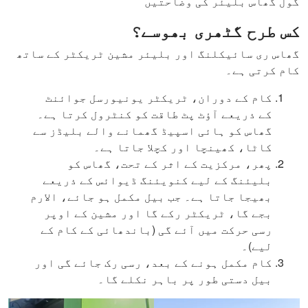
گول گھاس بلیئر کی وضاحتیں
کس طرح گٹھری بھوسے؟
گھاس ری سائیکلنگ اور بلیئر مشین ٹریکٹر کے ساتھ
کام کرتی ہے۔
کام کے دوران، ٹریکٹر یونیورسل جوائنٹ
کے ذریعے آؤٹ پٹ طاقت کو کنٹرول کرتا ہے۔
گھاس کو ہائی اسپیڈ گھمانے والے بلیڈز سے
کاٹا، کھینچا اور کچلا جاتا ہے۔
پھر، مرکزیت کے اثر کے تحت، گھاس کو
بلیئنگ کے لیے کنویئنگ ڈیوائس کے ذریعے
بھیجا جاتا ہے۔ جب بيل مکمل ہو جائے، الارم
بجے گا، ٹریکٹر رکے گا اور مشین کے اوپر
رسی حرکت میں آئے گی (باندھائی کے کام کے
لیے)۔
کام مکمل ہونے کے بعد، رسی رک جائے گی اور
بيل دستی طور پر باہر نکلے گا۔