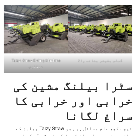
گھاس بلیئر بنانے والا
Taizy Straw Baling Machine
فیکٹری
سٹرا بیلنگ مشین کی
خرابی اور خرابی کا
سراغ لگانا
نیچے کچھ عام مسائل ہیں جو Taizy Straw بیلرز کے
ساتھ ہوتے ہیں اور ان کے حل کے طریقے آپ کے لیے