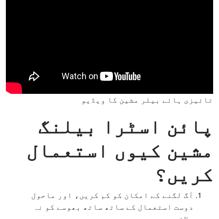
تائیزی ہائے بیلر مشین کا ویڈیو
پائن اسٹرا بیلنگ
مشین کیوں استعمال
کریں؟
آگ لگنے کے امکان کو کم کریں، اور ماحول
دوست استعمال کے ساتھ ساتھ بھوسے کو نہ
جلائیں۔