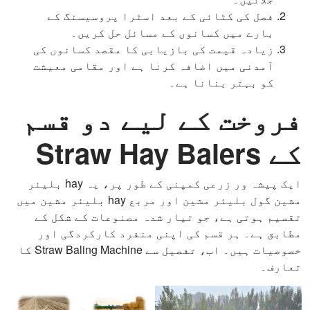
فصل کی کٹائی کے بعد اسٹرا پروسیسنگ کے
بارے میں کسانوں کے مسائل حل کریں۔
زیادہ قیمت کی بازیابی کا مقصد کسانوں کی
آمدنی میں اضافہ کرنا ہے اور مقامی معیشت
کو بہتر بنانا ہے۔
فروخت کے لیے دو قسم
کے Straw Hay Balers
ایک پیشہ ور زرعی کمپنی کے طور پر، یہ hay بلیئر
مشین گول بلیئر مشین اور مربع hay بلیئر مشین میں
تقسیم ہوتی ہے، جو تیار شدہ مصنوعات کے شکل کے
مطابق ہے۔ ہر قسم کی اپنی منفرد کارکردگی اور
خصوصیات ہیں۔ اب، تفصیل سے Straw Baling Machine کا
تعارف۔