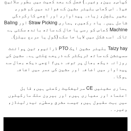
کپاس، بین، وغیرہ) فصل کے بعد کھیت میں بطور سلائیج
فیڈ۔ اس گھاس بلیئر مشین کے فوائد میں کم شور،
بغیر ہلچل، زیادہ پیداوار، اور اچھی کارکردگی
شامل ہیں۔ یاد رکھیں، ہماری Straw Picking اور Baling
Machine گھاس کو رسی یا جال کے ساتھ باندھ سکتی ہے
تاکہ اسے شکل میں لایا جا سکے (گول یا مربع بيلز)۔
Taizy hay بلیئر مشین ایک PTO ڈرائیو، تین پوائنٹ
سسپنشن کے ساتھ ٹریکٹر کے ذریعے چلتی ہے۔ مشین کی
روزانہ دیکھ بھال پر توجہ دیں؛ اچھی دیکھ بھال سے
پیداوار میں اضافہ اور مشین کی عمر میں اضافہ
ہوگا۔
ہماری مشینیں CE سرٹیفکیٹ رکھتی ہیں، قابل
اعتماد اور معیاری ہیں، اور بیرون ملک مارکیٹوں
میں بہت مقبول ہیں، جیسے مشرق وسطیٰ، نیدرلینڈز،
وغیرہ۔