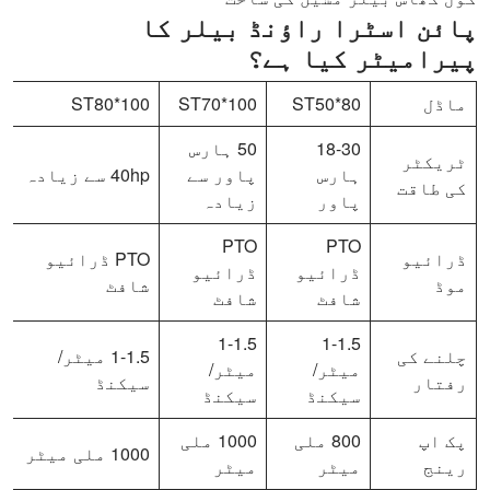
پائن اسٹرا راؤنڈ بیلر کا
پیرامیٹر کیا ہے؟
ماڈل
ST50*80
ST70*100
ST80*100
18-30
50 ہارس
ٹریکٹر
ہارس
پاور سے
40hp سے زیادہ
کی طاقت
پاور
زیادہ
PTO
PTO
ڈرائیو
PTO ڈرائیو
ڈرائیو
ڈرائیو
موڈ
شافٹ
شافٹ
شافٹ
1-1.5
1-1.5
چلنے کی
1-1.5 میٹر/
میٹر/
میٹر/
رفتار
سیکنڈ
سیکنڈ
سیکنڈ
پک اپ
800 ملی
1000 ملی
1000 ملی میٹر
رینج
میٹر
میٹر