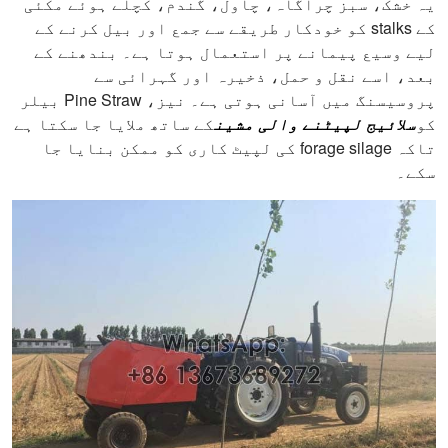
یہ خشک، سبز چراگاہ، چاول، گندم، کچلے ہوئے مکئی
کے stalks کو خودکار طریقے سے جمع اور بیل کرنے کے
لیے وسیع پیمانے پر استعمال ہوتا ہے۔ بندھنے کے
بعد، اسے نقل و حمل، ذخیرہ اور گہرائی سے
پروسیسنگ میں آسانی ہوتی ہے۔ نیز، Pine Straw بیلر
کو
سلائیج لپیٹنے والی مشین
کے ساتھ ملایا جا سکتا ہے
تاکہ forage silage کی لپیٹ کاری کو ممکن بنایا جا
سکے۔