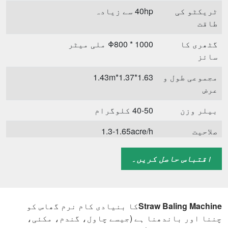
ٹریکٹو کی
40hp سے زیادہ
طاقت
گٹھری کا
Φ800 * 1000 ملی میٹر
سائز
مجموعی طول و
1.63*1.37*1.43m
عرض
بیلر وزن
40-50 کلوگرام
صلاحیت
1.3-1.65acre/h
اقتباس حاصل کریں۔
Straw Baling Machine
کا بنیادی کام نرم گھاس کو
چننا اور باندھنا ہے (جیسے چاول، گندم، مکئی،