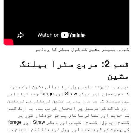
گھاس بلیئر مشین کے گول بيلز کا ویڈیو
قسم 2: مربع سٹرا بیلنگ
مشین
مربع ہائے چننے اور بیل کرنے والی مشین ایک جدید
گندم، فصل، اور دیگر Straw اور forage جمع کرنے اور
پروسیسنگ کا سامان ہے۔ یہ مشین ٹریکٹر کی ٹریکشن
اور طاقت کی ترسیل پر انحصار کرتی ہے۔ یہ ایک قسم
کا جدید اور مثالی سامان ہے جو خودکار طور پر
گندم، چاول، گندم، کپاس اور دیگر Straw اور forage
کی چھوٹ کو گوندھنے اور بیل کرنے کا کام انجام دے