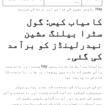
ہے۔
Hay بلیئر مشین کی خرابی اور مرمت کی فہرست
کامیاب کیس: گول
سٹرا بیلنگ مشین
نیدرلینڈز کو برآمد
کی گئی۔
ہالینڈ سے ایک صارف نے ہمیں hay چننے اور باندھنے
والی مشین کے بارے میں پوچھا۔ وہ چارہ باندھنے کا
کام کرنا چاہتا تھا۔
اس کی ضروریات کو سمجھنے کے بعد، ہماری سیلز
مینیجر، کوکو، نے اسے گھاس چننے اور باندھنے والی
مشین کی تجویز دی۔ اس نے گھاس بلیئر مشین کے
پیرامیٹرز، تصاویر، کام کرنے کے ویڈیوز وغیرہ