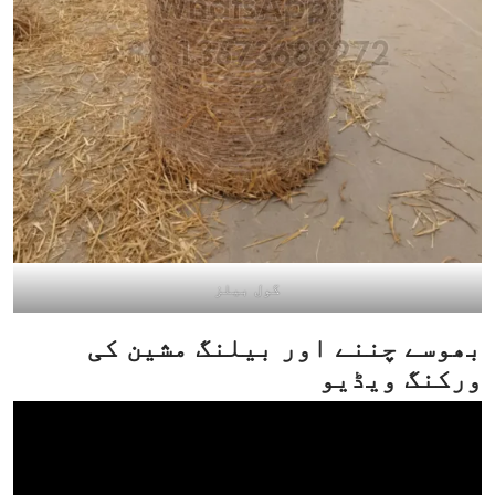
گول بيلز
بھوسے چننے اور بیلنگ مشین کی
ورکنگ ویڈیو