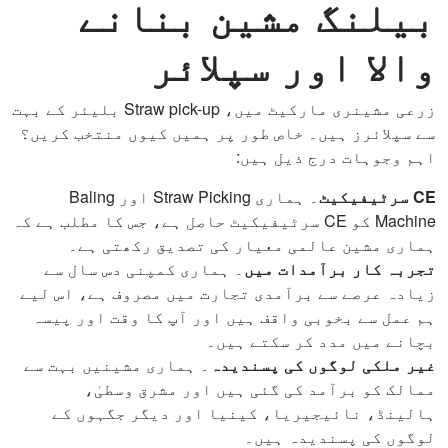
بیلنگ مشین بنانے
والا اور سپلائر
زرعی مشینری مارکیٹ میں، Straw pick-up بلیئر کے بہت
سے سپلائرز ہیں۔ خاص طور پر ہمیں کیوں منتخب کریں؟
اہم وجوہات درج ذیل ہیں:
CE سرٹیفیکیٹ
۔ ہماری Straw Picking اور Baling
Machine کو CE سرٹیفیکیٹ حاصل ہے، جس کا مطلب ہے کہ
ہماری مشین عالمی معیار کی تصدیق رکھتی ہے۔
تجربہ کار برآمدات میں
۔ ہماری کمپنی دس سال سے
زیادہ عرصے سے برآمدی تجارت میں مصروف ہے، اس لیے
ہم عمل سے بخوبی واقف ہیں اور آپ کا وقت اور پیسہ
بچانے میں مدد کر سکتے ہیں۔
غیر ملکی لوگوں کی پسندیدہ
۔ ہماری مشینیں بہت سے
ممالک کو برآمد کی گئی ہیں اور مشرق وسطیٰ،
ہالینڈ، نائیجیریا، کینیا اور دیگر جگہوں کے
لوگوں کی پسندیدہ ہیں۔