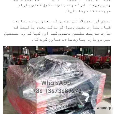
بھی بھیجے۔ اس کے بعد، اس نے گول گھاس بلیئر
خریدنے کا فیصلہ کیا۔
مشین کی تفصیلات کی تصدیق کے بعد، ہم نے معاہدہ
کیا۔ ہماری مشین وصول کرنے کے بعد، ہالینڈ کے
صارف نے بہت مطمئن محسوس کیا اور کہا کہ وہ مستقبل
میں دوبارہ ہمارے ساتھ تعاون کرے گا۔
Whatsapp