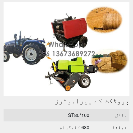
پروڈکٹ کے پیرامیٹرز
ماڈل
ST80*100
تولنا
680 کلوگرام