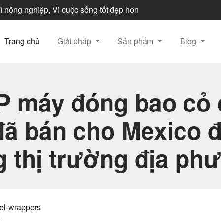
 nông nghiệp, Vì cuộc sống tốt đẹp hơn
Trang chủ
Giải pháp
Sản phẩm
Blog
P máy đóng bao cỏ 
đã bán cho Mexico 
g thị trường địa ph
sel-wrappers
p