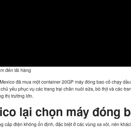
iệm đến tải hàng
Mexico đã mua một container 20GP máy đóng bao cỏ chạy dầu c
ủ yếu phục vụ các trang trại chăn nuôi sữa, bò thịt và các tra
g thị trường lớn.
xico lại chọn máy đóng 
 cấp điện không ổn định, đặc biệt ở các vùng xa xôi, nên khách