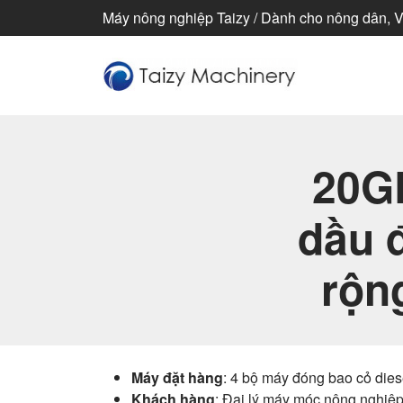
Máy nông nghiệp Taizy / Dành cho nông dân, Vì
20G
dầu 
rộn
Máy đặt hàng
: 4 bộ máy đóng bao cỏ die
Khách hàng
: Đại lý máy móc nông nghiệ