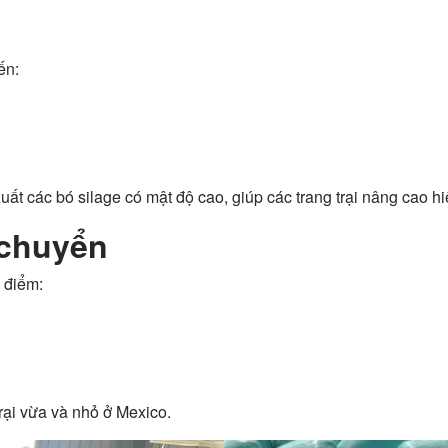
ến:
uất các bó silage có mật độ cao, giúp các trang trại nâng cao h
 chuyển
 điểm:
trại vừa và nhỏ ở Mexico.