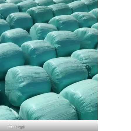
bó cỏ ngô