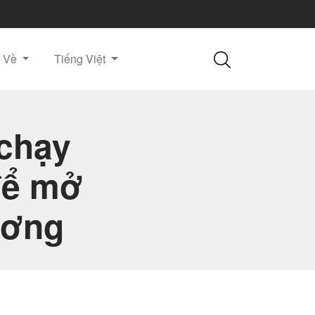
Về
Tiếng Việt
chạy
để mở
ương