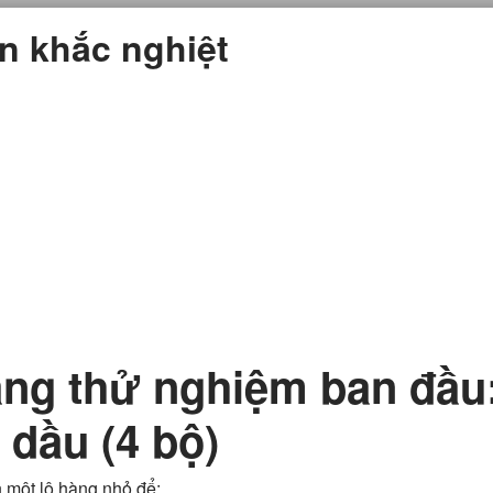
ện khắc nghiệt
àng thử nghiệm ban đầ
 dầu (4 bộ)
n một lô hàng nhỏ để: