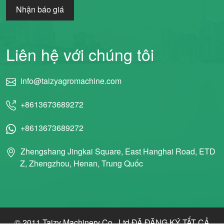
Nhận báo giá
Liên hệ với chúng tôi
info@taizyagromachine.com
+8613673689272
+8613673689272
Zhengshang Jingkai Square, East Hanghai Road, ETD
Z, Zhengzhou, Henan, Trung Quốc
© 2011 Taizy Machinery Co., Ltd ĐÃ ĐĂNG KÝ TẤT CẢ