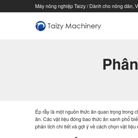
Máy nông nghiệp Taizy / Dành cho nông dân, Vì
Phân 
Ép rẫy là một nguồn thức ăn quan trọng trong c
ăn. Các vật liệu đóng bao thức ăn xanh phổ bi
phân tích chi tiết và gợi ý về cách chọn vật li