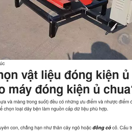
súc
họn vật liệu đóng kiện 
o máy đóng kiện ủ chua
 nhựa và màng trong suốt) đều có những ưu điểm và nhược điểm 
ể chọn loại dây bện làm nguồn cấp dữ liệu phù hợp.
guyên con, chẳng hạn như thân cây ngô hoặc
đồng cỏ
cỏ. Cấu t