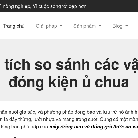
 nông nghiệp, Vì cuộc sống tốt đẹp hơn
Trang chủ
Giải pháp
Sản phẩm
Blog
tích so sánh các vậ
đóng kiện ủ chua
hăn nuôi gia súc, và phương pháp đóng bao và lưu trữ nó ảnh hư
ến là dây thừng, lưới nhựa và màng trong suốt. Cũng có một mà
ệu đóng bao phù hợp cho
máy đóng bao và đóng gói thức ăn x