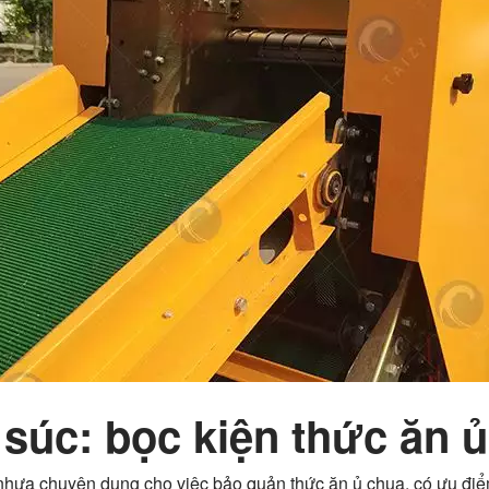
súc: bọc kiện thức ăn ủ
nhựa chuyên dụng cho việc bảo quản thức ăn ủ chua, có ưu điểm 