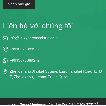
Nhận báo giá
Liên hệ với chúng tôi
info@taizyagromachine.com
+8613673689272
+8613673689272
Zhengshang Jingkai Square, East Hanghai Road, ETD
Z, Zhengzhou, Henan, Trung Quốc
© 2011 Taizy Machinery Co., Ltd ĐÃ ĐĂNG KÝ TẤT CẢ