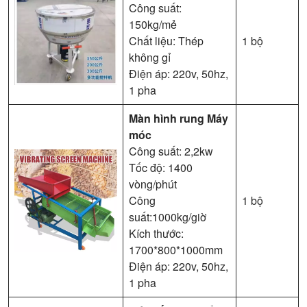
Công suất:
150kg/mẻ
Chất liệu: Thép
1 bộ
không gỉ
Điện áp: 220v, 50hz,
1 pha
Màn hình rung
Máy
móc
Công suất: 2,2kw
Tốc độ: 1400
vòng/phút
Công
1 bộ
suất:1000kg/giờ
Kích thước:
1700*800*1000mm
Điện áp: 220v, 50hz,
1 pha