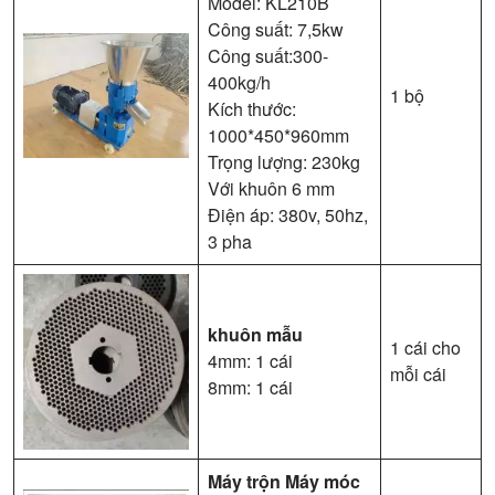
Model: KL210B
Công suất: 7,5kw
Công suất:300-
400kg/h
1 bộ
Kích thước:
1000*450*960mm
Trọng lượng: 230kg
Với khuôn 6 mm
Điện áp: 380v, 50hz,
3 pha
khuôn mẫu
1 cái cho
4mm: 1 cái
mỗi cái
8mm: 1 cái
Máy trộn
Máy móc