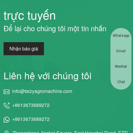
trực tuyến
Để lại cho chúng tôi một tin nhắn
Whatsapp
Nhận báo giá
Email
Wechat
Liên hệ với chúng tôi
Chat
info@taizyagromachine.com
+8613673689272
+8613673689272
Zhengshang Jingkai Square, East Hanghai Road, ETD