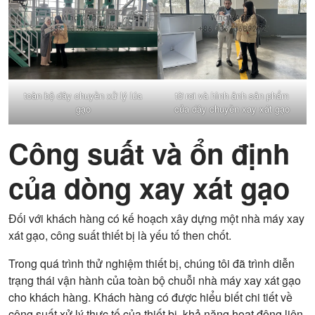
toàn bộ dây chuyền xử lý lúa
tờ rơi và hình ảnh sản phẩm
gạo
của dây chuyền xay xát gạo
Công suất và ổn định
của dòng xay xát gạo
Đối với khách hàng có kế hoạch xây dựng một nhà máy xay
xát gạo, công suất thiết bị là yếu tố then chốt.
Trong quá trình thử nghiệm thiết bị, chúng tôi đã trình diễn
trạng thái vận hành của toàn bộ chuỗi nhà máy xay xát gạo
cho khách hàng. Khách hàng có được hiểu biết chi tiết về
công suất xử lý thực tế của thiết bị, khả năng hoạt động liên