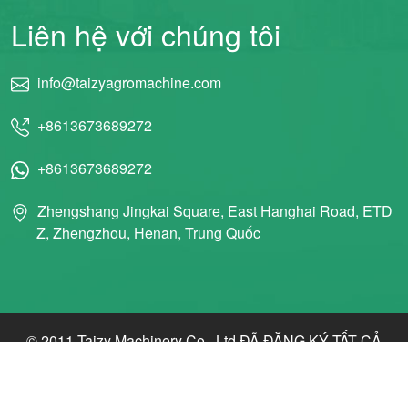
Liên hệ với chúng tôi
info@taizyagromachine.com
+8613673689272
+8613673689272
Zhengshang Jingkai Square, East Hanghai Road, ETD
Z, Zhengzhou, Henan, Trung Quốc
© 2011 Taizy Machinery Co., Ltd ĐÃ ĐĂNG KÝ TẤT CẢ
QUYỀN