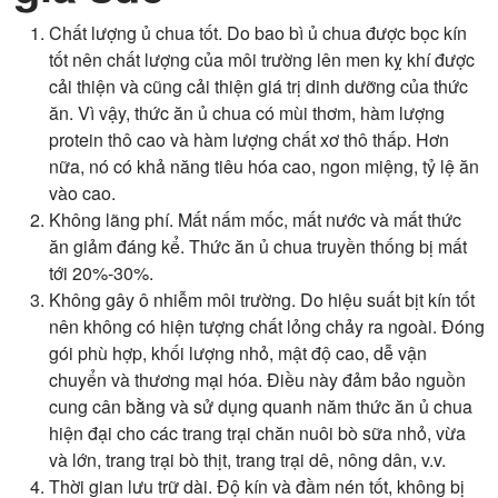
Chất lượng ủ chua tốt. Do bao bì ủ chua được bọc kín
tốt nên chất lượng của môi trường lên men kỵ khí được
cải thiện và cũng cải thiện giá trị dinh dưỡng của thức
ăn. Vì vậy, thức ăn ủ chua có mùi thơm, hàm lượng
protein thô cao và hàm lượng chất xơ thô thấp. Hơn
nữa, nó có khả năng tiêu hóa cao, ngon miệng, tỷ lệ ăn
vào cao.
Không lãng phí. Mất nấm mốc, mất nước và mất thức
ăn giảm đáng kể. Thức ăn ủ chua truyền thống bị mất
tới 20%-30%.
Không gây ô nhiễm môi trường. Do hiệu suất bịt kín tốt
nên không có hiện tượng chất lỏng chảy ra ngoài. Đóng
gói phù hợp, khối lượng nhỏ, mật độ cao, dễ vận
chuyển và thương mại hóa. Điều này đảm bảo nguồn
cung cân bằng và sử dụng quanh năm thức ăn ủ chua
hiện đại cho các trang trại chăn nuôi bò sữa nhỏ, vừa
và lớn, trang trại bò thịt, trang trại dê, nông dân, v.v.
Thời gian lưu trữ dài. Độ kín và đầm nén tốt, không bị