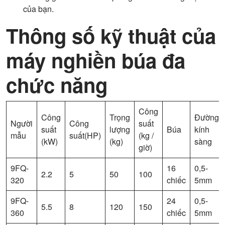
của bạn.
Thông số kỹ thuật của
máy nghiền búa đa
chức năng
Công
Công
Trọng
Đường
Người
Công
suất
suất
lượng
Búa
kính
mẫu
suất(HP)
(kg /
(kW)
(kg)
sàng
giờ)
9FQ-
16
0,5-
2.2
5
50
100
320
chiếc
5mm
9FQ-
24
0,5-
5.5
8
120
150
360
chiếc
5mm