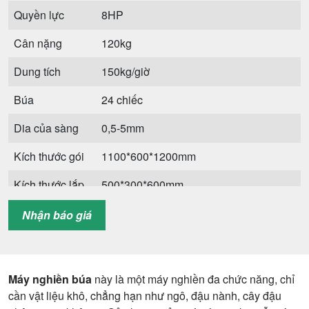
Quyền lực
8HP
Cân nặng
120kg
Dung tích
150kg/giờ
Búa
24 chiếc
Dia của sàng
0,5-5mm
Kích thước gói
1100*600*1200mm
Kích thước lắp
500*300*600mm
đặt với lốc xoáy
Nhận báo giá
và động cơ
Máy nghiền búa
này là một máy nghiền đa chức năng, chỉ
cần vật liệu khô, chẳng hạn như ngô, đậu nành, cây đậu