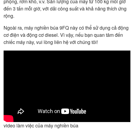
phộng, rơm khô, v.v. Sản lượng của máy từ 100 kg mỗi giờ
đến 3 tấn mỗi giờ, với dải công suất và khả năng thích ứng
rộng.
Ngoài ra, máy nghiền búa 9FQ này có thể sử dụng cả động
cơ điện và động cơ diesel. Vì vậy, nếu bạn quan tâm đến
chiếc máy này, vui lòng liên hệ với chúng tôi!
video làm việc của máy nghiền búa