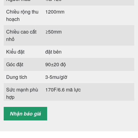
Chiều rộng thu
1200mm
hoạch
Chiều cao cắt
≥50mm
nhỏ
Kiểu đặt
đặt bên
Góc đặt
90±20 độ
Dung tích
3-5mu/giờ
Sức mạnh phù
170F/6.6 mã lực
hợp
Tỷ lệ tổn thất
<1%
Nhận báo giá