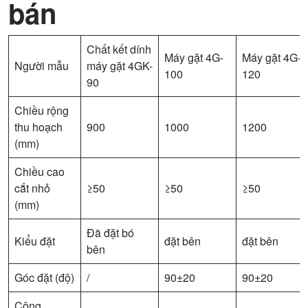
bán
Chất kết dính
Máy gặt 4G-
Máy gặt 4G-
Người mẫu
máy gặt 4GK-
100
120
90
Chiều rộng
thu hoạch
900
1000
1200
(mm)
Chiều cao
cắt nhỏ
≥50
≥50
≥50
(mm)
Đã đặt bó
Kiểu đặt
đặt bên
đặt bên
bên
Góc đặt (độ)
/
90±20
90±20
Công