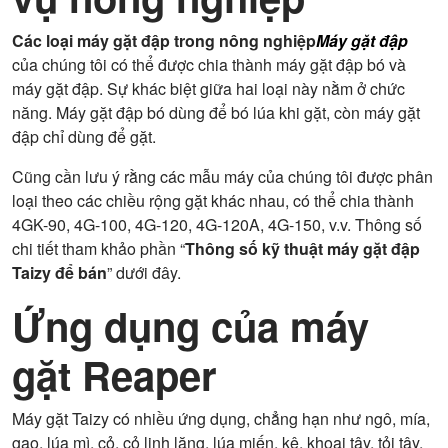
Các loại máy gặt đập trong nông nghiệp
Máy gặt đập
của chúng tôi có thể được chia thành máy gặt đập bó và
máy gặt đập. Sự khác biệt giữa hai loại này nằm ở chức
năng. Máy gặt đập bó dùng để bó lúa khi gặt, còn máy gặt
đập chỉ dùng để gặt.
Cũng cần lưu ý rằng các mẫu máy của chúng tôi được phân
loại theo các chiều rộng gặt khác nhau, có thể chia thành
4GK-90, 4G-100, 4G-120, 4G-120A, 4G-150, v.v. Thông số
chi tiết tham khảo phần “
Thông số kỹ thuật máy gặt đập
Taizy để bán
” dưới đây.
Ứng dụng của máy
gặt Reaper
Máy gặt Taizy có nhiều ứng dụng, chẳng hạn như ngô, mía,
gạo, lúa mì, cỏ, cỏ linh lăng, lúa miến, kê, khoai tây, tỏi tây,