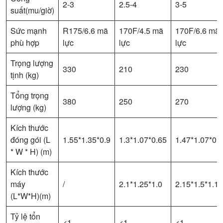
2-3
2.5-4
3-5
suất(mu/giờ)
Sức mạnh
R175/6.6 mã
170F/4.5 mã
170F/6.6 mã
phù hợp
lực
lực
lực
Trọng lượng
330
210
230
tịnh (kg)
Tổng trọng
380
250
270
lượng (kg)
Kích thước
đóng gói (L
1.55*1.35*0.9
1.3*1.07*0.65
1.47*1.07*0.
* W * H) (m)
Kích thước
máy
/
2.1*1.25*1.0
2.15*1.5*1.1
(L*W*H)(m)
Tỷ lệ tổn
<1
<1
<1