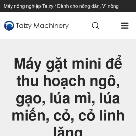
Máy nông nghiệp Taizy / Dành cho nông dân, Vì nông
nghiệp, Vì cuộc sống tốt đẹp hơn
Máy gặt mini để
thu hoạch ngô,
gạo, lúa mì, lúa
miến, cỏ, cỏ linh
lăng