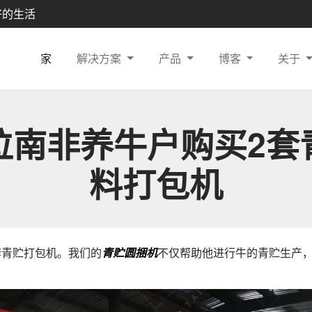
好的生活
家
解决方案
产品
博客
关于
位南非养牛户购买2套
料打包机
套青贮打包机。我们的
青贮圆捆机
不仅帮助他进行牛的青贮生产