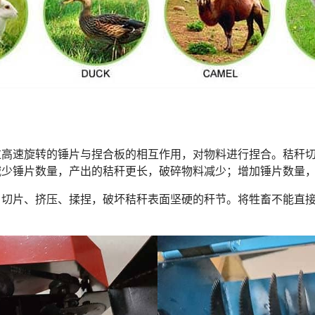
过高速旋转的锤片与捏合板的相互作用，对物料进行捏合。秸秆
减少锤片数量，产出的秸秆更长，破碎物料减少；增加锤片数量
、切片、挤压、揉捏，破坏秸秆表面坚硬的秆节。将牲畜不能直