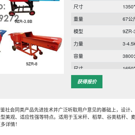
尺寸
1350
重量
67公
模型
9ZR-
力量
3-4.
容量
380
尺寸
1650
重量
88公
获得报价
借鉴社会同类产品先进技术并广泛听取用户意见的基础上，设计
造型美观、适应性强等特点。适用于玉米秆、稻草、谷类秸秆、
更多详情！