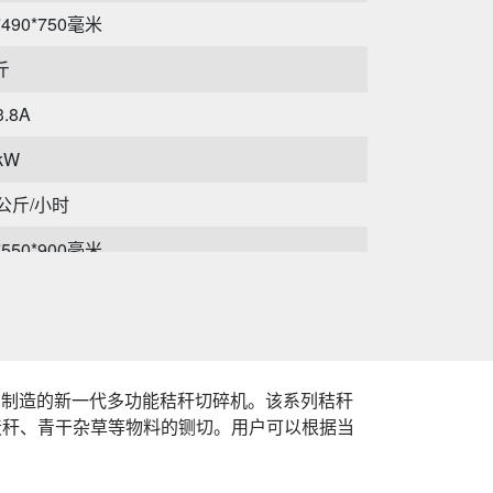
*490*750毫米
斤
3.8A
5kW
0公斤/小时
*550*900毫米
斤
、制造的新一代多功能秸秆切碎机。该系列秸秆
麦秆、青干杂草等物料的铡切。用户可以根据当