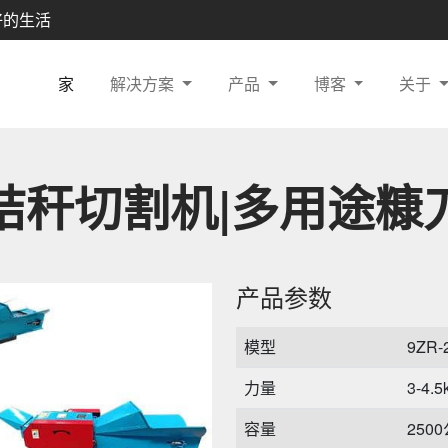
好的生活
家
解决方案
产品
博客
关于
秸秆切割机|多用途糠
产品参数
模型
9ZR-
力量
3-4.
容量
250