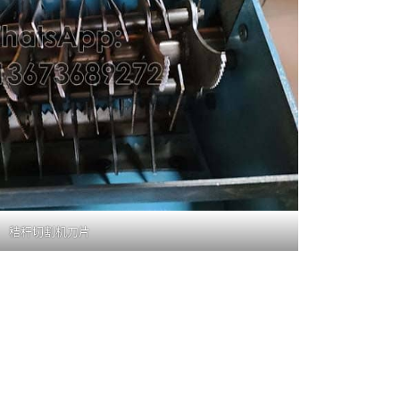
秸秆切割机刀片