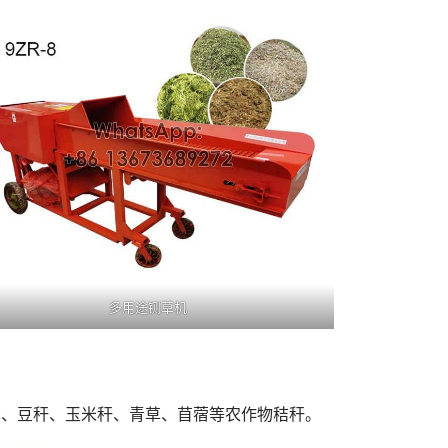
多用途铡草机
草、豆秆、玉米秆、青草、苜蓿等农作物秸秆。