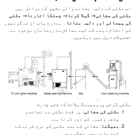
اس مکئی کے دلیہ بنانے والی مشین کے مراحل ہیں
مکئی کی صفائی→ گیلا کرنا→ چھلکا اتارنا→ مکئی
کی پیسائی اور دلیہ بنانا
۔ ہمارے پاس ان سرگرمیوں
کو انجام دینے کے لیے مماثل سازوسامان موجود ہے۔
تفصیلات ذیل میں دیکھیں۔
مکئی گرٹس پروسیسنگ پلانٹ کا فلو چارٹ
مکئی کی صفائی
: یہ قدم مکئی سے نجاست،
پتھر وغیرہ کو دور کرنا ہے۔
بھیگنا
: صفائی کے بعد مکئی کو نرم کرنے کے
لیے پانی میں بھگو دیں۔