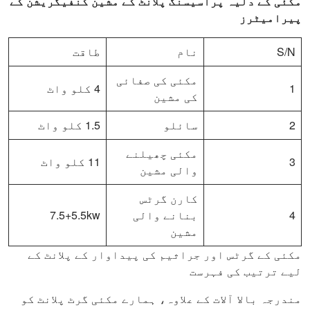
مکئی کے دلیہ پراسیسنگ پلانٹ کے مشین کنفیگریشن کے
پیرامیٹرز
S/N
نام
طاقت
مکئی کی صفائی
1
4 کلو واٹ
کی مشین
2
سائلو
1.5 کلو واٹ
مکئی چھیلنے
3
11 کلو واٹ
والی مشین
کارن گرٹس
4
بنانے والی
7.5+5.5kw
مشین
مکئی کے گرٹس اور جراثیم کی پیداوار کے پلانٹ کے
لیے ترتیب کی فہرست
مندرجہ بالا آلات کے علاوہ، ہمارے مکئی گرٹ پلانٹ کو