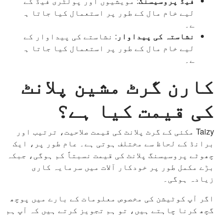
فیڈ پروسیسنگ
: مویشیوں اور پولٹری فیڈ کے
لیے خام مال کے طور پر استعمال کیا جاتا ہ
ے۔
نشاستہ کی پیداوار
: نشاستے کی پیداوار کے
لیے خام مال کے طور پر استعمال کیا جاتا ہ
ے۔
کارن گرٹ مشین پلانٹ
کی قیمت کیا ہے؟
Taizy مکئی کے گرٹ پلانٹ کی قیمت صلاحیت، ترتیب اور
برانڈ کے لحاظ سے مختلف ہوتی ہے۔ عام طور پر، ایک
چھوٹے پروسیسنگ پلانٹ کی قیمت نسبتاً کم ہوگی، جبکہ
بڑے مکمل طور پر خودکار آلات میں سرمایہ کاری
زیادہ ہوگی۔
اگر آپ کوٹیشن کی مخصوص معلومات کے بارے میں پوچھ
گچھ کرنا چاہتے ہیں، تو ہم تجویز کرتے ہیں کہ آپ ہم