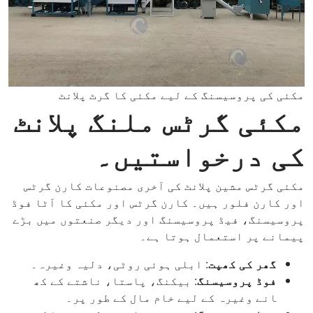
مکئی کی پروسیسنگ کے لیے مکئی کا گرٹ پلانٹ
مکئی گرٹس ملنگ پلانٹ
کی درخواستیں۔
مکئی گرٹس مشین پلانٹ کی آخری مصنوعات کارن گرٹس
اور کارن فلور ہیں۔ کارن گرٹس اور مکئی کا آٹا فوڈ
پروسیسنگ، فیڈ پروسیسنگ اور دیگر صنعتوں میں بڑے
پیمانے پر استعمال ہوتا ہے۔
گھر کی کھپت
: ابلی ہوئی روٹی، دلیہ وغیرہ۔
فوڈ پروسیسنگ
: بیکنگ، پاستا، ناشتے کے کھ
انے وغیرہ کے لیے خام مال کے طور پر۔