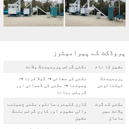
پروڈکٹ کے پیرامیٹرز
مشین کا نام
مکئی گرٹس پروسیسنگ پلانٹ
پروسیسنگ
مکئی کی صفائی → گیلا کرنا →
ٹیکنالوجی
چھیلنا → مکئی کی گھسائی اور
گریٹس بنانا
مکئی کے گرٹ
کارن کلینر، سائلو، مکئی چھیلنے
پلانٹ میں
والی مشین، اور کارن گرٹس ملنگ
سامان
مشین