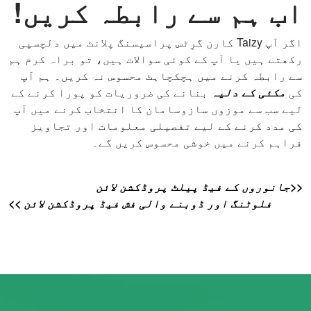
اب ہم سے رابطہ کریں!
اگر آپ Taizy کارن گرِٹس پراسیسنگ پلانٹ میں دلچسپی
رکھتے ہیں یا آپ کے کوئی سوالات ہیں، تو براہ کرم ہم
سے رابطہ کرنے میں ہچکچاہٹ محسوس نہ کریں۔ ہم آپ
کی
مکئی کے دلیہ
بنانے کی ضروریات کو پورا کرنے کے
لیے سب سے موزوں سازوسامان کا انتخاب کرنے میں آپ
کی مدد کرنے کے لیے تفصیلی معلومات اور تجاویز
فراہم کرنے میں خوشی محسوس کریں گے۔
<<جانوروں کے فیڈ پیلٹ پروڈکشن لائن
فلوٹنگ اور ڈوبنے والی فش فیڈ پروڈکشن لائن >>