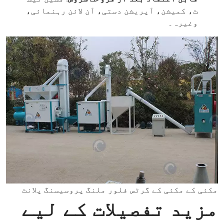
ٹ، کمیشن، آپریشن دستی، آن لائن رہنمائی،
وغیرہ۔
مکئی کے مکئی کے گرٹس فلور ملنگ پروسیسنگ پلانٹ
مزید تفصیلات کے لیے