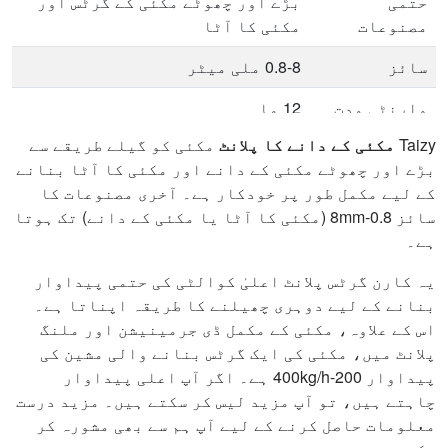
حتمی
بڑے اور چھوٹے مکئی کے گرٹس اور
مصنوعات
مکئی کا آٹا
سائز
0.8-8 ملی میٹر
وارنٹی مدت
12 ماہ
Taizy
مکئی کے دانے کا پلانٹ
مکئی کو گیلے طریقے سے
برانڈ
تائیزی
بڑے اور چھوٹے مکئی کے دانے اور مکئی کا آٹا بنانے
کے لیے مکمل طور پر خودکار ہے۔ آخری مصنوعات کا
سائز 0.8-8mm (مکئی کا آٹا یا مکئی کے دانے) تک ہوتا
ہے۔
یہ کارن گرٹس پلانٹ اعلیٰ کوالٹی کی حتمی پیداوار
بنانے کے لیے دوہری چھیلنے کا طریقہ اپناتا ہے۔
اس کے علاوہ، مکئی کے مکمل ڈی جرمینیشن اور ملنگ
پلانٹ میں، مکئی کی ایک گرٹس بنانے والی مشین کی
پیداوار 200-400kg/h ہے۔ اگر آپ اعلی پیداوار
چاہتے ہیں، تو آپ مزید لیس کر سکتے ہیں۔ مزید درست
معلومات حاصل کرنے کے لیے آپ ہم سے بھی مشورہ کر