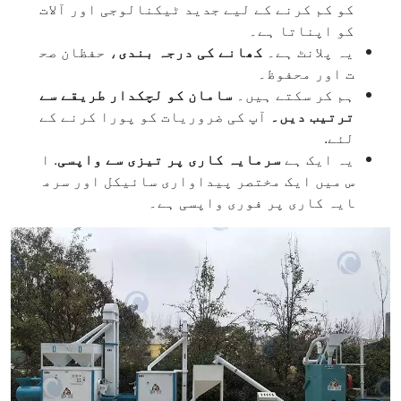
کو کم کرنے کے لیے جدید ٹیکنالوجی اور آلات
کو اپناتا ہے۔
یہ پلانٹ ہے۔
کھانے کی درجہ بندی
، حفظان صح
ت اور محفوظ۔
ہم کر سکتے ہیں۔
سامان کو لچکدار طریقے سے
ترتیب دیں۔
آپ کی ضروریات کو پورا کرنے کے
لئے.
یہ ایک ہے
سرمایہ کاری پر تیزی سے واپسی
. ا
س میں ایک مختصر پیداواری سائیکل اور سرم
ایہ کاری پر فوری واپسی ہے۔