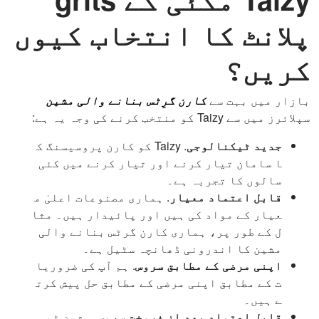
پلانٹ کا انتخاب کیوں
کریں؟
بازار میں بہت سے
کارن گرِٹس بنانے والی مشین
سپلائرز میں سے Taizy کو منتخب کرنے کی وجہ یہ ہے:
جدید ٹیکنالوجی
. Taizy کو کارن پروسیسنگ ک
ا سامان تیار کرنے اور تیار کرنے میں کئی
سالوں کا تجربہ ہے۔
قابل اعتماد معیار
. ہماری مصنوعات اعلیٰ م
عیار کے مواد کی ہیں اور پائیدار ہیں۔ مثا
ل کے طور پر، ہماری کارن گرٹس بنانے والی
مشین کا اندرونی ڈھانچہ سٹیل ہے۔
اپنی مرضی کے مطابق سروس
. ہم آپ کی ضروریا
ت کے مطابق اپنی مرضی کے مطابق حل پیش کرت
ے ہیں۔
قابل اعتماد بعد از فروخت سروس
. مشین ٹیس