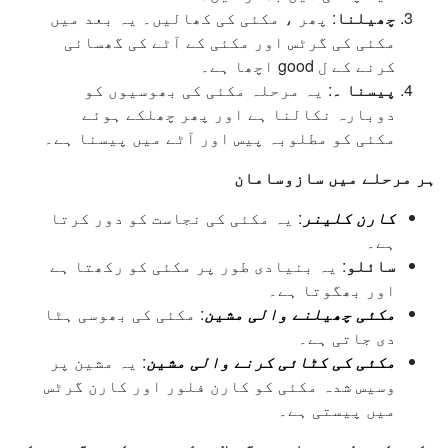
چھیلنا
: پھر ، مکئی کی کھالیں۔ یہ بعد میں
مکئی کی گرٹس اور مکئی کے آٹے کی گھسائی
کرنے کے ل good اچھا ہے۔
پیسنا ۔
: یہ مرحلہ مکئی کی بھوسیوں کو
دوبارہ نکالنا ہے اور پھر چھلکے ہوئے
مکئی کو مطلوبہ پیس اور آٹے میں پیسنا ہے۔
ہر مرحلے میں سازوسامان
کارن کلینر
: یہ مکئی کی نجاست کو دور کرتا
ہے۔
سائلو
: یہ بنیادی طور پر مکئی کو رکھتا ہے
اور بھگوتا ہے۔
مکئی چھیلنے والی مشین
: مکئی کی بھوسی ہٹا
دی جاتی ہے۔
مکئی کی کٹائی کرنے والی مشین
: یہ مشین پر
وسیس شدہ مکئی کو کارن فلور اور کارن گرٹس
میں پیستی ہے۔