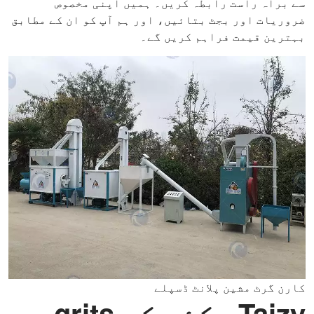
سے براہ راست رابطہ کریں۔ ہمیں اپنی مخصوص
ضروریات اور بجٹ بتائیں، اور ہم آپ کو ان کے مطابق
بہترین قیمت فراہم کریں گے۔
کارن گرٹ مشین پلانٹ ڈسپلے
Taizy مکئی کے grits