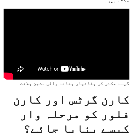
سکتے ہیں۔
گیلے مکئی کی چٹائیاں بنانے والی مشین پلانٹ
کارن گرٹس اور کارن
فلور کو مرحلہ وار
کیسے بنایا جائے؟