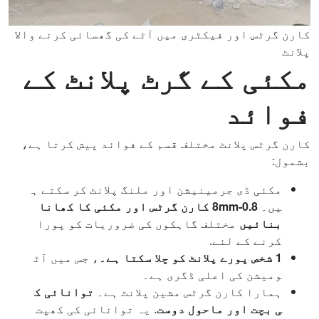
کارن گرٹس اور فیکٹری میں آٹے کی گھسائی کرنے والا
پلانٹ
مکئی کے گرٹ پلانٹ کے
فوائد
کارن گرٹس پلانٹ مختلف قسم کے فوائد پیش کرتا ہے،
بشمول:
مکئی ڈی جرمینیشن اور ملنگ پلانٹ کر سکتے ہ
یں۔
0.8-8mm کارن گرٹس اور مکئی کا کھانا
بنائیں
مختلف گاہکوں کی ضروریات کو پورا
کرنے کے لئے.
1 شخص پورے پلانٹ کو چلا سکتا ہے۔
، جس میں آٹ
ومیشن کی اعلی ڈگری ہے۔
ہمارا کارن گرٹس مشین پلانٹ ہے۔
توانائی ک
ی بچت اور ماحول دوست
. یہ توانائی کی کھپت