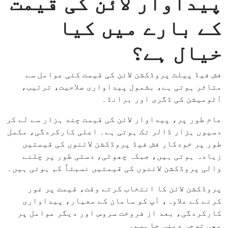
پیداوار لائن کی قیمت
کے بارے میں کیا
خیال ہے؟
فش فیڈ پیلٹ پروڈکشن لائن کی قیمت کئی عوامل سے
متاثر ہوتی ہے، بشمول پیداواری صلاحیت، ترتیب،
آٹومیشن کی ڈگری اور برانڈ۔
عام طور پر، پیداوار لائن کی قیمت چند ہزار سے لے کر
دسیوں ہزار ڈالر تک ہوتی ہے۔ اعلی کارکردگی، مکمل
طور پر خودکار فش فیڈ پروڈکشن لائنوں کی قیمتیں
زیادہ ہوتی ہیں، جبکہ چھوٹی، دستی طور پر چلنے
والی پروڈکشن لائنوں کی قیمتیں نسبتاً کم ہوتی ہیں۔
پروڈکشن لائن کا انتخاب کرتے وقت، قیمت پر غور
کرنے کے علاوہ، آپ کو سامان کے معیار، پیداواری
کارکردگی، بعد از فروخت سروس اور دیگر عوامل پر
بھی توجہ دینی چاہیے۔