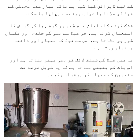
کے لیے ڈیزائن کیا گیا ہے تاکہ تیار شدہ مچھلی کے
فیڈ کو سڑنا یا خراب ہونے سے بچایا جا سکے۔
خشک کرنے کا سامان عام طور پر گرم ہوا کی گردش کا
استعمال کرتا ہے، جو فیڈ سے نمی کو جلدی اور یکساں
طور پر ہٹاتا ہے، جس سے فیڈ کا معیار اور ذائقہ
برقرار رہتا ہے۔
یہ عمل فیڈ کی شیلف لائف کو بھی بہتر بناتا ہے اور
اس بات کو یقینی بناتا ہے کہ یہ طویل عرصے تک
سٹوریج کے معیار کو برقرار رکھے۔