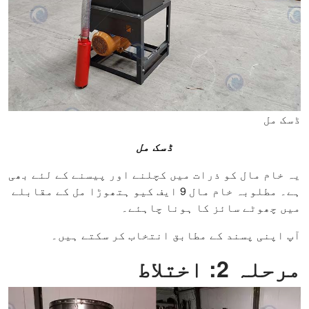
ڈسک مل
ڈسک مل
یہ خام مال کو ذرات میں کچلنے اور پیسنے کے لئے بھی
ہے۔ مطلوبہ خام مال 9 ایف کیو ہتھوڑا مل کے مقابلے
میں چھوٹے سائز کا ہونا چاہئے۔
آپ اپنی پسند کے مطابق انتخاب کر سکتے ہیں۔
مرحلہ 2: اختلاط