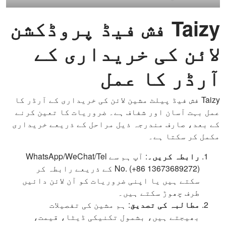
Taizy فش فیڈ پروڈکشن
لائن کی خریداری کے
آرڈر کا عمل
Taizy فش فیڈ پیلٹ مشین لائن کی خریداری کے آرڈر کا
عمل بہت آسان اور شفاف ہے۔ ضروریات کا تعین کرنے
کے بعد، صارف مندرجہ ذیل مراحل کے ذریعے خریداری
مکمل کر سکتا ہے۔
رابطہ کریں۔
: آپ ہم سے WhatsApp/WeChat/Tel
No. (+86 13673689272) کے ذریعے رابطہ کر
سکتے ہیں یا اپنی ضروریات کو آن لائن دائیں
طرف چھوڑ سکتے ہیں۔
مطالبہ کی تصدیق
: ہم مشین کی تفصیلات
بھیجتے ہیں، بشمول تکنیکی ڈیٹا، قیمت،