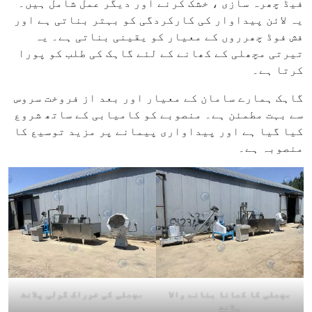
فیڈ چھرہ سازی ، خشک کرنے اور دیگر عمل شامل ہیں۔
یہ لائن پیداوار کی کارکردگی کو بہتر بناتی ہے اور
فش فوڈ چھرروں کے معیار کو یقینی بناتی ہے۔ یہ
تیرتی مچھلی کے کھانے کے لئے گاہک کی طلب کو پورا
کرتا ہے۔
گاہک ہمارے سامان کے معیار اور بعد از فروخت سروس
سے بہت مطمئن ہے۔ منصوبے کو کامیابی کے ساتھ شروع
کیا گیا ہے اور پیداواری پیمانے پر مزید توسیع کا
منصوبہ ہے۔
مچھلی کا کھانا بنانے والا
مچھلی کی خوراک گولی پلانٹ
پلانٹ