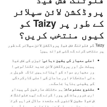
پروڈکشن لائن سپلائر
کے طور پر Taizy کو
کیوں منتخب کریں؟
Taizy کو فلوٹنگ فش فیڈ پروڈکشن لائن سپلائر کے طور
پر منتخب کرنے کے کئی فوائد ہیں:
اعلی معیار کی یقین دہانی
: تیزی کی فش فیڈ
پیلٹ مل اور پروڈکشن لائن جدید ٹکنالوجی ا
ور معیاری مواد کو اپناتے ہیں تاکہ طویل م
دتی استحکام اور سامان کی اعلی کارکردگی
کو یقینی بنایا جاسکے۔
متنوع مصنوعات
: ہم مختلف صارفین کی پیداو
اری ضروریات کو پورا کرنے کے لیے فلوٹنگ ف
ش فوڈ مشین لائنوں کے متعدد ماڈل فراہم کرت
ے ہیں۔ چاہے یہ ایک چھوٹا فارم ہو یا آبی ز