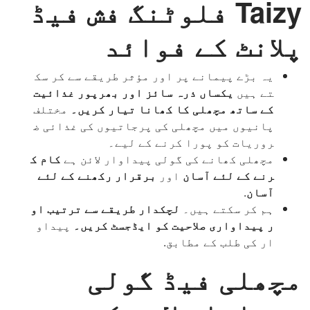
Taizy فلوٹنگ فش فیڈ
پلانٹ کے فوائد
یہ بڑے پیمانے پر اور مؤثر طریقے سے کر سک
تے ہیں
یکساں ذرہ سائز اور بھرپور غذائیت
کے ساتھ مچھلی کا کھانا تیار کریں۔
مختلف
پانیوں میں مچھلی کی پرجاتیوں کی غذائی ض
روریات کو پورا کرنے کے لیے۔
مچھلی کھانے کی گولی پیداوار لائن ہے
کام ک
رنے کے لئے آسان
اور
برقرار رکھنے کے لئے
آسان
.
ہم کر سکتے ہیں۔
لچکدار طریقے سے ترتیب او
ر پیداواری صلاحیت کو ایڈجسٹ کریں۔
پیداو
ار کی طلب کے مطابق.
مچھلی فیڈ گولی