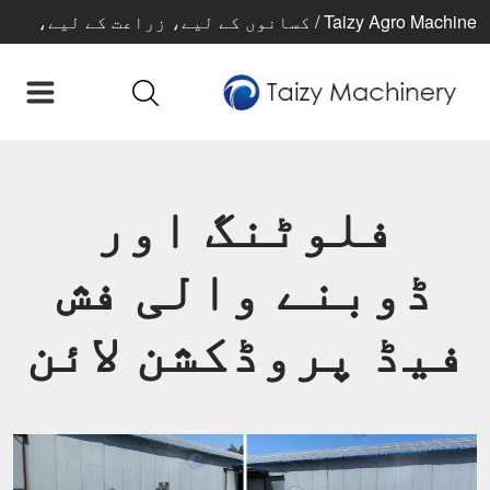
Taizy Agro Machine / کسانوں کے لیے، زراعت کے لیے،
بہتر زندگی کے لیے
فلوٹنگ اور
ڈوبنے والی فش
فیڈ پروڈکشن لائن