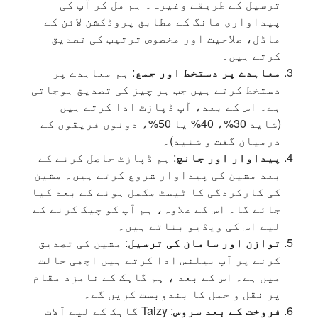
ترسیل کے طریقے وغیرہ۔ ہم مل کر آپ کی
پیداواری مانگ کے مطابق پروڈکشن لائن کے
ماڈل، صلاحیت اور مخصوص ترتیب کی تصدیق
کرتے ہیں۔
معاہدے پر دستخط اور جمع
: ہم معاہدے پر
دستخط کرتے ہیں جب ہر چیز کی تصدیق ہوجاتی
ہے۔ اس کے بعد، آپ ڈپازٹ ادا کرتے ہیں
(شاید 30%، 40% یا 50%، دونوں فریقوں کے
درمیان گفت و شنید)۔
پیداوار اور جانچ
: ہم ڈپازٹ حاصل کرنے کے
بعد مشین کی پیداوار شروع کرتے ہیں۔ مشین
کی کارکردگی کا ٹیسٹ مکمل ہونے کے بعد کیا
جائے گا۔ اس کے علاوہ، ہم آپ کو چیک کرنے کے
لیے اس کی ویڈیو بناتے ہیں۔
توازن اور سامان کی ترسیل
: مشین کی تصدیق
کرنے پر آپ بیلنس ادا کرتے ہیں اچھی حالت
میں ہے۔ اس کے بعد ، ہم گاہک کے نامزد مقام
پر نقل و حمل کا بندوبست کریں گے۔
فروخت کے بعد سروس
: Taizy گاہک کے لیے آلات