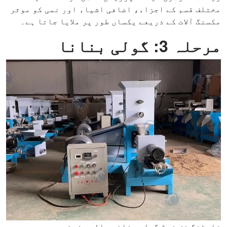
مختلف قسم کے اجزاء، اضافی اشیاء اور نمی کو موثر
مکسنگ آلات کے ذریعے یکساں طور پر ملایا جاتا ہے۔
مرحلہ 3: گولی بنانا
فلوٹنگ فش فیڈ گولی بنانے والی مشین