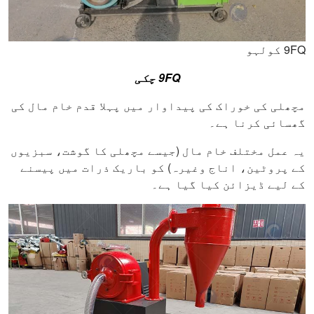
9FQ کولہو
9FQ چکی
مچھلی کی خوراک کی پیداوار میں پہلا قدم خام مال کی
گھسائی کرنا ہے۔
یہ عمل مختلف خام مال (جیسے مچھلی کا گوشت، سبزیوں
کے پروٹین، اناج وغیرہ) کو باریک ذرات میں پیسنے
کے لیے ڈیزائن کیا گیا ہے۔