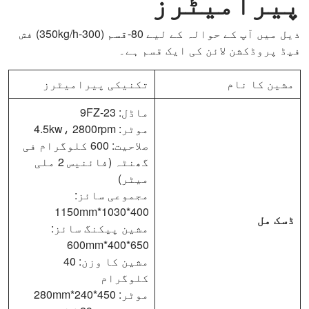
پیرامیٹرز
ذیل میں آپ کے حوالہ کے لیے 80-قسم (300-350kg/h) فش
فیڈ پروڈکشن لائن کی ایک قسم ہے۔
مشین کا نام
تکنیکی پیرامیٹرز
ماڈل: 9FZ-23
موٹر: 4.5kw، 2800rpm
صلاحیت: 600 کلوگرام فی
گھنٹہ (فائنیس 2 ملی
میٹر)
مجموعی سائز:
400*1030*1150mm
ڈسک مل
مشین پیکنگ سائز:
650*400*600mm
مشین کا وزن: 40
کلوگرام
موٹر: 450*240*280mm