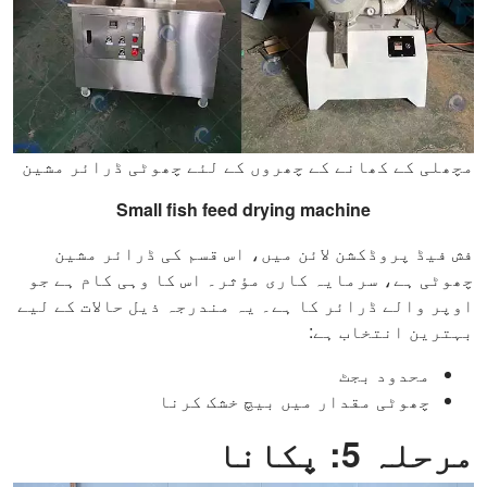
مچھلی کے کھانے کے چھروں کے لئے چھوٹی ڈرائر مشین
Small fish feed drying machine
فش فیڈ پروڈکشن لائن میں، اس قسم کی ڈرائر مشین
چھوٹی ہے، سرمایہ کاری مؤثر۔ اس کا وہی کام ہے جو
اوپر والے ڈرائر کا ہے۔ یہ مندرجہ ذیل حالات کے لیے
بہترین انتخاب ہے:
محدود بجٹ
چھوٹی مقدار میں بیچ خشک کرنا
مرحلہ 5: پکانا