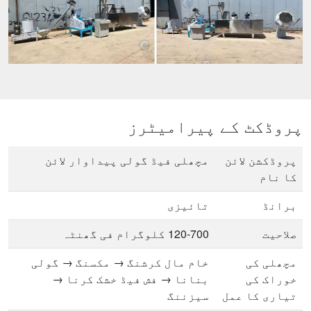
پروڈکٹ کے پیرامیٹرز
پروڈکشن لائن
مچھلی فیڈ گولی پیداوار لائن
کا نام
برانڈ
تائیزی
صلاحیت
120-700 کلوگرام فی گھنٹہ
مچھلی کی
خام مال کرشنگ → مکسنگ → گولی
خوراک کی
بنانا → فش فیڈ خشک کرنا →
تیاری کا عمل
سیزننگ