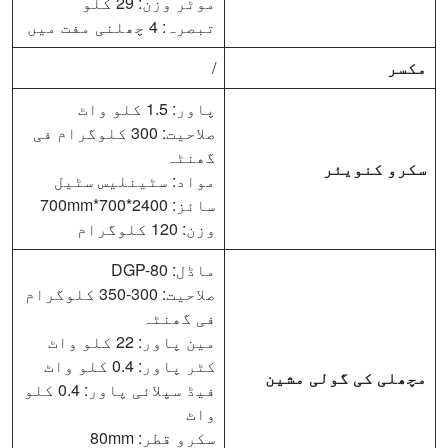
موٹر وزن: 29 کلو
تبصرہ: 4 چھلنی مفت میں
مکسر
/
پاور: 1.5 کلو واٹ
صلاحیت: 300 کلوگرام فی
گھنٹہ
سکرو کنویئر
مواد: سٹینلیس سٹیل
سائز: 2400*700*700mm
وزن: 120 کلوگرام
ماڈل: DGP-80
صلاحیت: 300-350 کلوگرام
فی گھنٹہ
مین پاور: 22 کلو واٹ
کٹر پاور: 0.4 کلو واٹ
مچھلی کی گولی مشین
فیڈ سپلائی پاور: 0.4 کلو
واٹ
سکرو قطر: 80mm