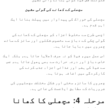
مچھلی کے کھانے کی گولی مشین
مچھلی کی خوراک کی پیداوار میں پیلٹ بنانا ایک
اہم قدم ہے۔
اچھی طرح سے مخلوط اجزاء کو مچھلی کے کھانے کی
گولی چکی کے دباؤ سے مخصوص شکلوں اور سائز کے ساتھ
چھروں میں دبایا جاتا ہے۔
اس عمل میں، فیڈ کو نہ صرف ڈھلایا جاتا ہے، بلکہ ایک
خاص دباؤ اور درجہ حرارت سے بھی پھول جاتا ہے، جس
سے فیڈ کی ہضم اور غذائی اجزاء جذب کرنے کی
کارکردگی میں اضافہ ہوتا ہے۔
چھروں کا سائز، سختی اور شکل مختلف مچھلیوں کی
ضروریات کے مطابق ایڈجسٹ کی جاتی ہے۔
مرحلہ 4: مچھلی کا کھانا