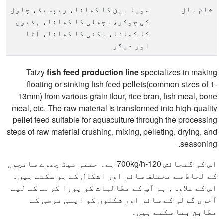
خام مال
سویا بین کا کھانا، ریپسیڈ، چاول
کی چوکر، مچھلی کا کھانا، ہڈیوں
کا کھانا، مکئی کا کھانا، آٹا
اور دیگر
فیڈ گولی
1-13 ملی میٹر
Taizy
fish feed production line
specializes in making
سائز
floating or sinking fish feed pellets(common sizes of 1-
13mm) from various grain flour, rice bran, fish meal, bone
حتمی
تیرتی یا ڈوبتی ہوئی مچھلی کی
meal, etc. The raw material is transformed into high-quality
مصنوعات
خوراک کی گولی۔
pellet feed suitable for aquaculture through the processing
اسپیئر
6 سانچے مفت میں
steps of raw material crushing, mixing, pelleting, drying, and
پارٹس کی
seasoning.
فراہمی
اس کی گنجائش 120-700kg/h ہے۔ حتمی فیڈ چھرے سانچوں
فروخت کے بعد
دستی، تنصیب، آن لائن اکثر پوچھے
کے لحاظ سے مختلف سائز اور اشکال کے ہو سکتے ہیں۔
سروس
گئے سوالات، ویڈیو سپورٹ، وغیرہ۔
اس کے علاوہ، ہم آپ کے مطالبات کو پورا کرنے کے لیے
آخری گولی کے سائز اور شکلوں کو اپنی مرضی کے
مطابق بنا سکتے ہیں۔