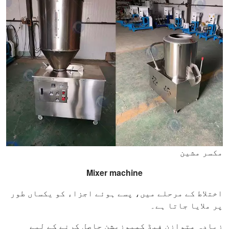
مکسر مشین
Mixer machine
اختلاط کے مرحلے میں، پسے ہوئے اجزاء کو یکساں طور
پر ملایا جاتا ہے۔
زیادہ متوازن فیڈ کمپوزیشن حاصل کرنے کے لیے