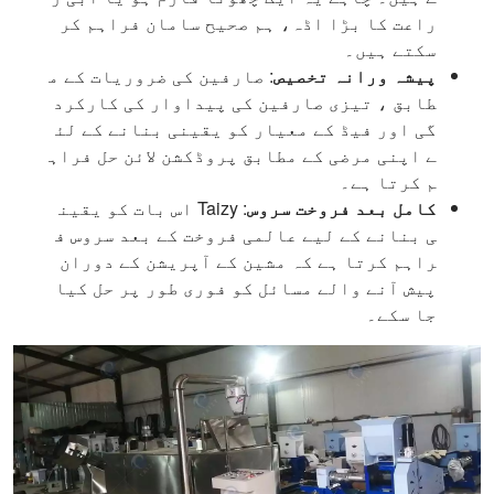
راعت کا بڑا اڈہ، ہم صحیح سامان فراہم کر
سکتے ہیں۔
پیشہ ورانہ تخصیص
: صارفین کی ضروریات کے م
طابق ، تیزی صارفین کی پیداوار کی کارکرد
گی اور فیڈ کے معیار کو یقینی بنانے کے لئ
ے اپنی مرضی کے مطابق پروڈکشن لائن حل فراہ
م کرتا ہے۔
کامل بعد فروخت سروس
: Taizy اس بات کو یقین
ی بنانے کے لیے عالمی فروخت کے بعد سروس ف
راہم کرتا ہے کہ مشین کے آپریشن کے دوران
پیش آنے والے مسائل کو فوری طور پر حل کیا
جا سکے۔