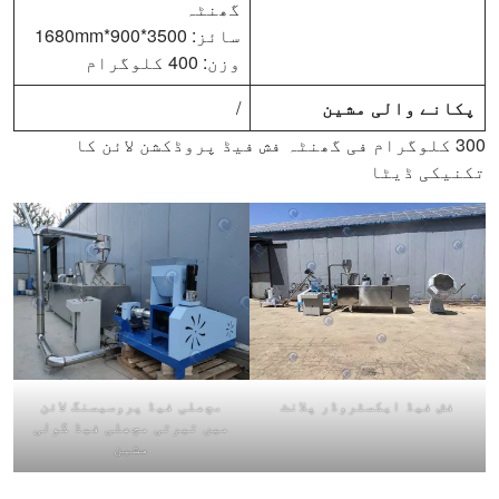
گھنٹہ
سائز: 3500*900*1680mm
وزن: 400 کلوگرام
پکانے والی مشین
/
300 کلوگرام فی گھنٹہ فش فیڈ پروڈکشن لائن کا
تکنیکی ڈیٹا
فش فیڈ ایکسٹروڈر پلانٹ
مچھلی فیڈ پروسیسنگ لائن
میں تیرتی مچھلی فیڈ گولی
مشین