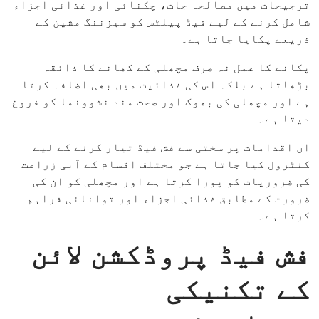
ترجیحات میں مصالحہ جات، چکنائی اور غذائی اجزاء
شامل کرنے کے لیے فیڈ پیلٹس کو سیزننگ مشین کے
ذریعے پکایا جاتا ہے۔
پکانے کا عمل نہ صرف مچھلی کے کھانے کا ذائقہ
بڑھاتا ہے بلکہ اس کی غذائیت میں بھی اضافہ کرتا
ہے اور مچھلی کی بھوک اور صحت مند نشوونما کو فروغ
دیتا ہے۔
ان اقدامات پر سختی سے فش فیڈ تیار کرنے کے لیے
کنٹرول کیا جاتا ہے جو مختلف اقسام کے آبی زراعت
کی ضروریات کو پورا کرتا ہے اور مچھلی کو ان کی
ضرورت کے مطابق غذائی اجزاء اور توانائی فراہم
کرتا ہے۔
فش فیڈ پروڈکشن لائن
کے تکنیکی