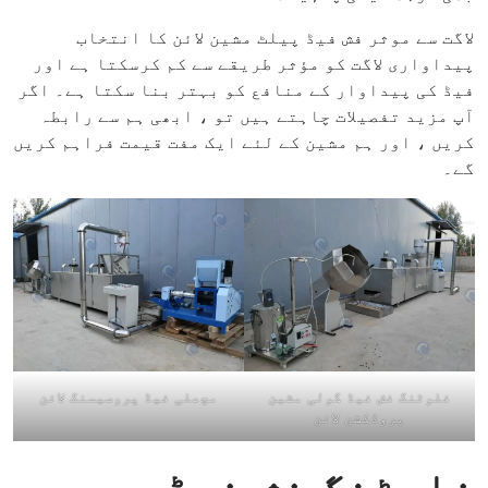
لاگت سے موثر فش فیڈ پیلٹ مشین لائن کا انتخاب
پیداواری لاگت کو مؤثر طریقے سے کم کرسکتا ہے اور
فیڈ کی پیداوار کے منافع کو بہتر بنا سکتا ہے۔ اگر
آپ مزید تفصیلات چاہتے ہیں تو ، ابھی ہم سے رابطہ
کریں ، اور ہم مشین کے لئے ایک مفت قیمت فراہم کریں
گے۔
فلوٹنگ فش فیڈ گولی مشین
مچھلی فیڈ پروسیسنگ لائن
پروڈکشن لائن
فلوٹنگ فش فیڈ