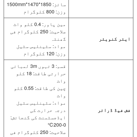
سائز: 1850*1470*1500mm
وزن: 800 کلوگرام
مین پاور: 0.4 کلو واٹ
صلاحیت: 250 کلوگرام فی
ایئر کنویئر
گھنٹہ
مواد: سٹینلیس سٹیل
وزن: 120 کلوگرام
قسم: 3 تہوں 3m لمبائی
حرارتی طاقت: 18 کلو
واٹ
چین کی طاقت: 0.55 کلو
واٹ
مواد: سٹینلیس سٹیل
فش فیڈ ڈرائر
درجہ حرارت کی
ایڈجسٹمنٹ کی گنجائش:
0-200℃
صلاحیت: 250 کلوگرام فی