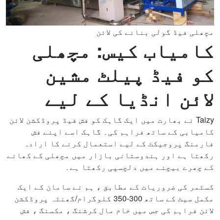
مچھلی فیڈ گولی بنانے کی لائن
کامیاب کیس: مچھلی
کو فیڈ پیلٹ مشین
لائن انڈیا کے لیے
Taizy نے بھارت میں ایک گاہک کو فش فیڈ پروڈکشن لائن
کامیابی کے ساتھ فراہم کی۔ گاہک اسے اپنے فش
فارمنگ پروجیکٹ کے لیے استعمال کرنے کا ارادہ
رکھتا ہے اور ہندوستانی بازار میں مچھلی کے کھانے
کے چھرے بیچنے میں دلچسپی رکھتا ہے۔
کسٹمر کی ضروریات کے مطابق ، ہم نے سامان کے ایک
مکمل سیٹ کے ساتھ 300-350 کلوگرام/گھنٹہ پروڈکشن
لائن فراہم کی جس میں خام مال کرشنگ ، مکسنگ ، فش