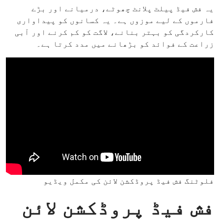
یہ فش فیڈ پیلٹ پلانٹ چھوٹے، درمیانے اور بڑے
فارموں کے لیے موزوں ہے۔ یہ کسانوں کو پیداواری
کارکردگی کو بہتر بنانے، لاگت کو کم کرنے اور آبی
زراعت کے فوائد کو بڑھانے میں مدد کرتا ہے۔
فلوٹنگ فش فیڈ پروڈکشن لائن کی مکمل ویڈیو
فش فیڈ پروڈکشن لائن