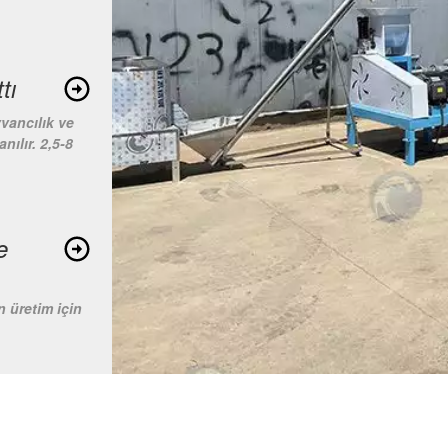
tı
yvancılık ve
ılır. 2,5-8
e
n üretim için