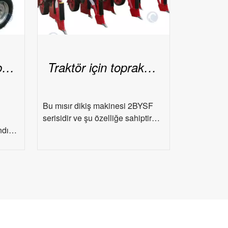
Toptan mısır bombardımanı makinesi
Traktör için toprak işlemesiz mısır ekme makinesi
Bu mısır dikiş makinesi 2BYSF
serisidir ve şu özelliğe sahiptir…
andı…