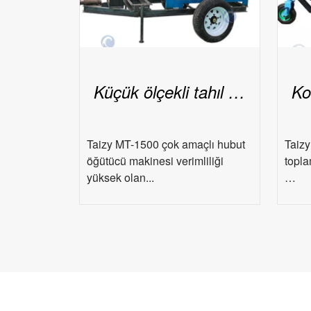
Küçük ölçekli tahıl tırmık makinesi
Taizy MT-1500 çok amaçlı hubut
Taizy
öğütücü makinesi verimliliği
topla
yüksek olan...
…